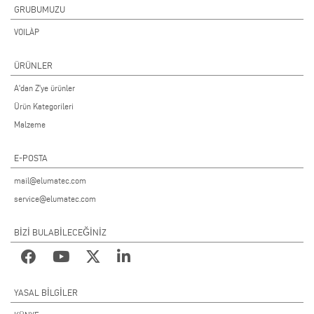
GRUBUMUZU
VOILÀP
ÜRÜNLER
A'dan Z'ye ürünler
Ürün Kategorileri
Malzeme
E-POSTA
mail@elumatec.com
service@elumatec.com
BİZİ BULABİLECEĞİNİZ
YASAL BILGILER