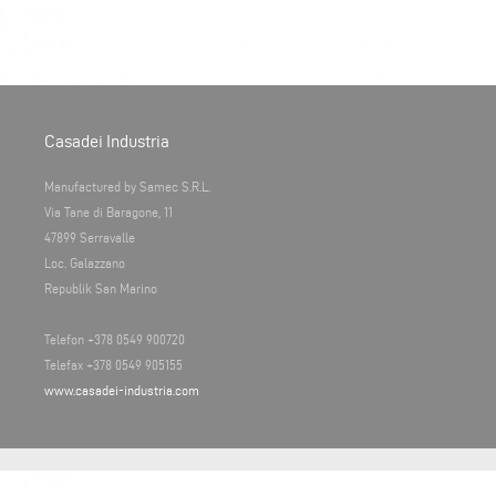
Casadei Industria
Manufactured by Samec S.R.L.
Via Tane di Baragone, 11
47899 Serravalle
Loc. Galazzano
Republik San Marino
Telefon +378 0549 900720
Telefax +378 0549 905155
www.casadei-industria.com