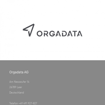
Orgadata AG
Am Nesseufer 14
26789 Leer
Deutschland
Telefon +49 491 927-827