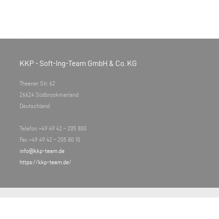
KKP - Soft-Ing-Team GmbH & Co. KG
Theener Str. 62
26624 Südbrookmerland
Deutschland
Telefon +49 49 42 – 205 800
Fax +49 49 42 – 205 80 10
info@kkp-team.de
https://kkp-team.de/