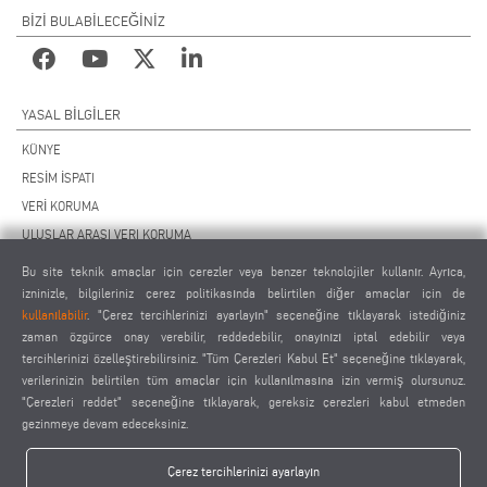
BİZİ BULABİLECEĞİNİZ
YASAL BILGILER
KÜNYE
RESİM İSPATI
VERİ KORUMA
ULUSLAR ARASI VERI KORUMA
GENEL ÇALIŞMA KOŞULLARI
Bu site teknik amaçlar için çerezler veya benzer teknolojiler kullanır. Ayrıca,
UZAKTAN BAKIM SÖZLEŞMESİ
izninizle, bilgileriniz çerez politikasında belirtilen diğer amaçlar için de
kullanılabilir
. "Çerez tercihlerinizi ayarlayın" seçeneğine tıklayarak istediğiniz
ÇEREZ AYARLARI
zaman özgürce onay verebilir, reddedebilir, onayınızı iptal edebilir veya
TEDARİKÇİLER DAVRANIŞ KURALLARI
tercihlerinizi özelleştirebilirsiniz. "Tüm Çerezleri Kabul Et" seçeneğine tıklayarak,
verilerinizin belirtilen tüm amaçlar için kullanılmasına izin vermiş olursunuz.
"Çerezleri reddet" seçeneğine tıklayarak, gereksiz çerezleri kabul etmeden
gezinmeye devam edeceksiniz.
Çerez tercihlerinizi ayarlayın