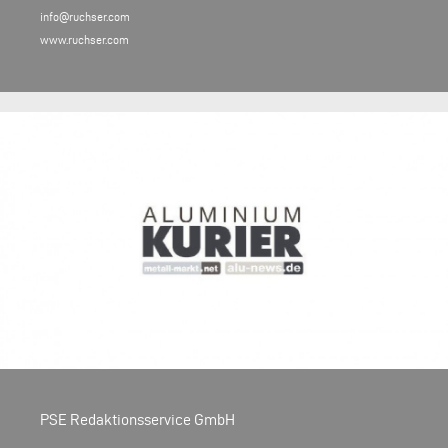
info@ruchser.com
www.ruchser.com
PSE Redaktionsservice GmbH