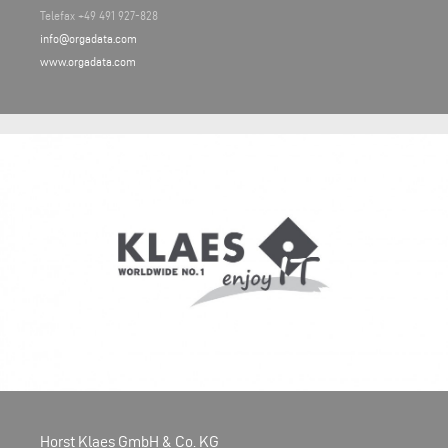
Telefax +49 491 927-828
info@orgadata.com
www.orgadata.com
Horst Klaes GmbH & Co. KG