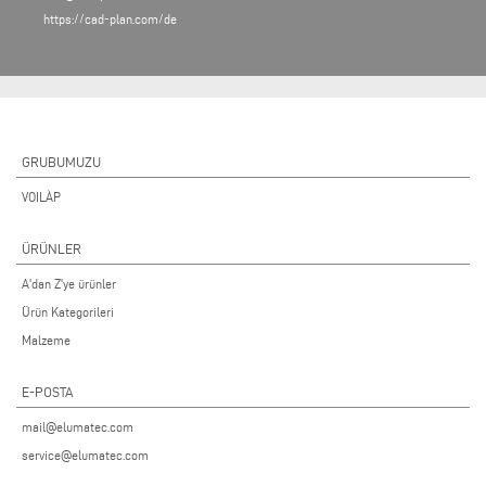
https://cad-plan.com/de
GRUBUMUZU
VOILÀP
ÜRÜNLER
A'dan Z'ye ürünler
Ürün Kategorileri
Malzeme
E-POSTA
mail@elumatec.com
service@elumatec.com