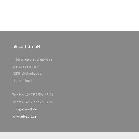
elusoft GmbH
Industriegebiet Breitwasen
Breitwasenring 4
72135 Dettenhausen
Deutschland
Telefon +49 7157 526 65 00
Telefax +49 7157 526 65 26
info@elusoft.de
www.elusoft.de