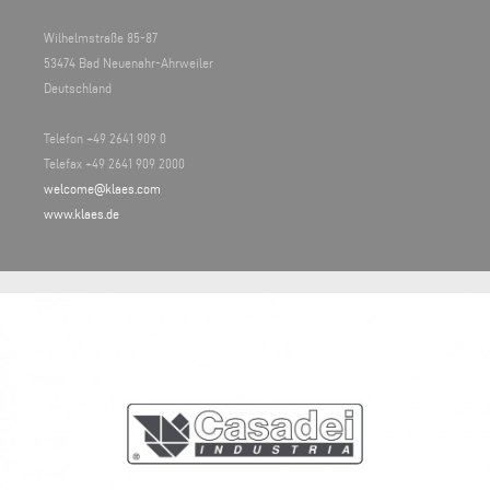
Wilhelmstraße 85-87
53474 Bad Neuenahr-Ahrweiler
Deutschland
Telefon +49 2641 909 0
Telefax +49 2641 909 2000
welcome@klaes.com
www.klaes.de