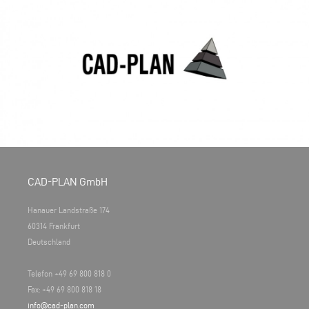
CAD-PLAN GmbH
Hanauer Landstraße 174
60314 Frankfurt
Deutschland
Telefon +49 69 800 818 0
Fax: +49 69 800 818 18
info@cad-plan.com