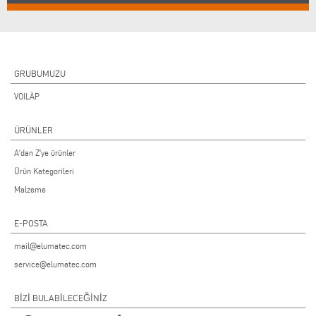
GRUBUMUZU
VOILÀP
ÜRÜNLER
A'dan Z'ye ürünler
Ürün Kategorileri
Malzeme
E-POSTA
mail@elumatec.com
service@elumatec.com
BİZİ BULABİLECEĞİNİZ