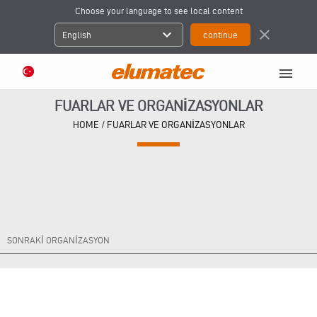
Choose your language to see local content
expand_more
close
English
menu
FUARLAR VE ORGANİZASYONLAR
HOME
/ FUARLAR VE ORGANİZASYONLAR
SONRAKİ ORGANİZASYON