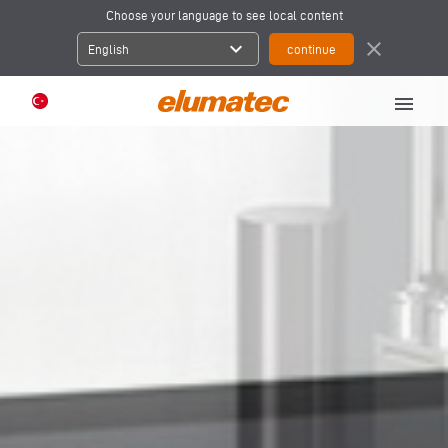
Choose your language to see local content
expand_more
close
English
menu