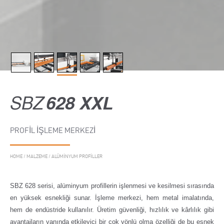
SBZ
628 XXL
PROFIL İŞLEME MERKEZI
HOME
/
MALZEME
/
ALÜMINYUM PROFILLER
SBZ 628 serisi, alüminyum profillerin işlenmesi ve kesilmesi sırasında
en yüksek esnekliği sunar. İşleme merkezi, hem metal imalatında,
hem de endüstride kullanılır. Üretim güvenliği, hızlılık ve kârlılık gibi
avantajların yanında etkileyici bir çok yönlü olma özelliği de bu esnek