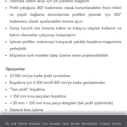
Otomatik üretim akışı için sol yükleme magazini
Profil çubuğuna 360° kademesiz olarak konumlanabilen freze milleri
ve çeşitli bağlama durumlarında profilleri işlemek için 360°
kademesiz olarak ayarlanabilen kesme açısı
Geniş hacimli ses koruma kabini ve kolayca ulaşılan kullanım ve
bakım elemanları çalışmayı kolaylaştırır
İşlenen profiller, malzemeyi koruyacak şekilde boşaltma magazinine
yerleştirilir
Müşteriye özel modeller talep üzerine temin projelendirilebilir
Opsiyonlar
10.500 mm'ye kadar profil uzunlukları
Boşaltma için 6.000 mm/8.000 mm'ye kadar genişletmeler
"Tam profil" boşaltma
> 150 mm kısa parçaları boşaltma
> 50 mm > 150 mm kısa parça döngüleri (tek profil işletiminde)
Dairesel boru işleme
Yüklemede ilave titreşimler
Etiket yazıcısı
Bu site teknik amaçlar için çerezler veya benzer teknolojiler kullanır. Ayrıca,