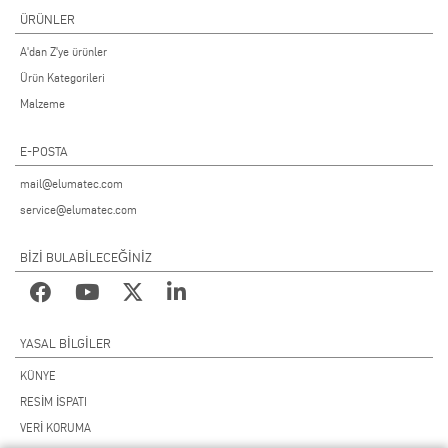
ÜRÜNLER
A'dan Z'ye ürünler
Ürün Kategorileri
Malzeme
E-POSTA
mail@elumatec.com
service@elumatec.com
BİZİ BULABİLECEĞİNİZ
YASAL BILGILER
KÜNYE
RESİM İSPATI
VERİ KORUMA