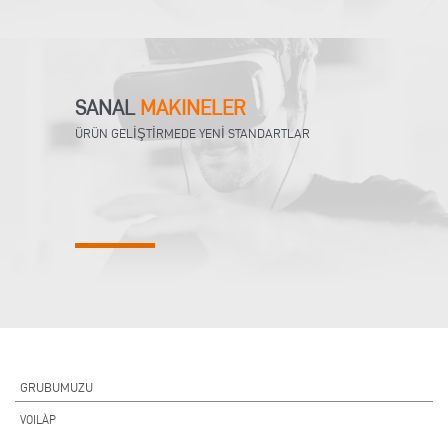
SANAL
MAKINELER
ÜRÜN GELİŞTİRMEDE YENİ STANDARTLAR
GRUBUMUZU
VOILÀP