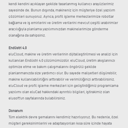
kendi kendini açıklayan şekilde tasarlanmış kullanıcı arayüzlerimiz
sayesinde de. Bunun dışında, makineniz için müşteriye özel yazılım
çözümleri sunuyoruz. Ayrıca, profil işleme merkezlerimize robotlar
bağlama ve iş emirlerini ve üretim verilerini mevcut çeşitli arabirimler
aracılığıyla planlama yazılımınızdan makinelerimize gönderme
olanağına da sahipsiniz.
Endüstri 4.0
eluCloud, makine ve üretim verilerinin dijitalleştirilmesi ve analizi için
kullanılan Endüstri 4.0 çözümümüzdür. eluCloud, üretim akışlarınızı
optimize etme ve bakım çalışmalarını öngörülü şekilde
planlanmanızda size yardımcı olur. Bu sayede maliyetleri düşürebilir,
makine kullanılabilirliğini arttırabilir ve verimliliğinizi arttırabilirsiniz.
eluCloud ve profil işleme merkezleri için geliştirdiğimiz programlama
yazılımı olan eluCad hakkındaki ayrıntılı bilgileri, iştirakimiz olan
elusoft'un sayfalarında bulabilirsiniz.
Donanım
Tüm elektrik devre şemalarını kendimiz hazırlıyoruz. Bu nedenle, özel
müşteri gereksinimlerini ve adaptasyonları kısa süre içinde hayata