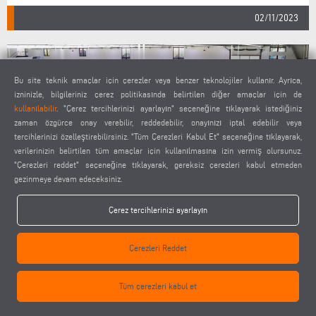
02/11/2023
Bu site teknik amaçlar için çerezler veya benzer teknolojiler kullanır. Ayrıca,
izninizle, bilgileriniz çerez politikasında belirtilen diğer amaçlar için de
kullanılabilir
. "Çerez tercihlerinizi ayarlayın" seçeneğine tıklayarak istediğiniz
zaman özgürce onay verebilir, reddedebilir, onayınızı iptal edebilir veya
tercihlerinizi özelleştirebilirsiniz. "Tüm Çerezleri Kabul Et" seçeneğine tıklayarak,
verilerinizin belirtilen tüm amaçlar için kullanılmasına izin vermiş olursunuz.
"Çerezleri reddet" seçeneğine tıklayarak, gereksiz çerezleri kabul etmeden
gezinmeye devam edeceksiniz.
ELUMATEC INSIGHT 2023 DIKIŞSIZ KAYNAK ÇÖZÜMÜ
Çerez tercihlerinizi ayarlayın
MÜHLACKER'DEKI BILGI MERKEZINDE
GERÇEKLEŞTIRILEN REKOR ETKINLIKTE
Çerezleri Reddet
MÜŞTERILERDE HAYRANLIK UYANDIRDI
Tüm çerezleri kabul et