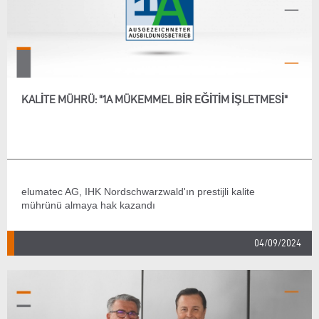
KALITE MÜHRÜ: "1A MÜKEMMEL BIR EĞITIM IŞLETMESI"
elumatec AG, IHK Nordschwarzwald'ın prestijli kalite
mührünü almaya hak kazandı
04/09/2024