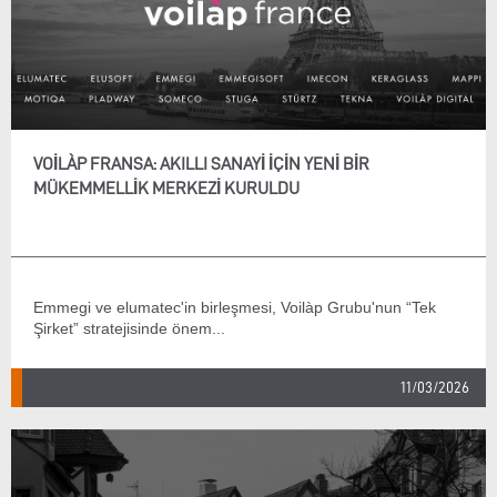
VOILÀP FRANSA: AKILLI SANAYI IÇIN YENI BIR
MÜKEMMELLIK MERKEZI KURULDU
Emmegi ve elumatec'in birleşmesi, Voilàp Grubu'nun “Tek
Şirket” stratejisinde önem...
11/03/2026