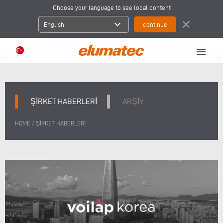
Choose your language to see local content
expand_more
close
English
menu
ŞIRKET HABERLERI
ARŞİV
/
HOME
ŞIRKET HABERLERI