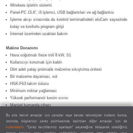
Windows işletim sistemi
Panel-PC 15,6“, i3 işlemci, USB bağlantıları ve ağ bağlantısı
İşleme akışı sırasında da kontrol terminalindeki eluCam sayesinde
kolay ve konforlu program girişi
İnternet üzerinden uzaktan bakım
Makine Donanımı
Hava soğutmalı freze mili 8 kW, S1
Kullanıcıyı korumak için kabin
Dört adet yatay pnömatik malzeme sıkıştırma ünitesi
Bir malzeme dayaması, sol
HSK-F63 takım tutucu
Minimum miktar yağlaması
Yüksek performanslı kesim sıvısı
Manüel kumanda cihazı
Derinlik ölçüsü
Bu site teknik amaçlar için çerezler veya benzer teknolojiler kullanır. Ayrıca,
izninizle, bilgileriniz çerez politikasında belirtilen diğer amaçlar için de
Opsiyonlar
kullanılabilir
. "Çerez tercihlerinizi ayarlayın" seçeneğine tıklayarak istediğiniz
zaman özgürce onay verebilir, reddedebilir, onayınızı iptal edebilir veya