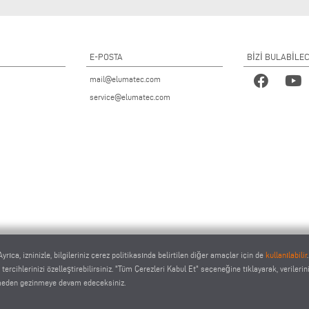
E-POSTA
BİZİ BULABİLE
mail@elumatec.com
service@elumatec.com
yrıca, izninizle, bilgileriniz çerez politikasında belirtilen diğer amaçlar için de
kullanılabilir
a tercihlerinizi özelleştirebilirsiniz. "Tüm Çerezleri Kabul Et" seçeneğine tıklayarak, veriler
etmeden gezinmeye devam edeceksiniz.
atec AG - Pinacher Straße 61 - 75417 Mühlacker - Almanya - Telefon
+49 7041-14 0
-
mail@elumatec