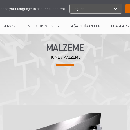
expand_more
oose your language to see local content
English
SERVİS
TEMEL YETKİNLİKLER
BAŞARI HİKAYELERİ
FUARLAR V
MALZEME
HOME
/
MALZEME