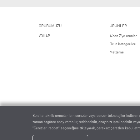
GRUBUMUZU
ÜRÜNLER
VOILÀP
A'dan Z'ye ürünler
Ürün Kategorileri
Malzeme
Bu site teknik amaçlar için çerezler veya benzer teknolojiler kullanır. A
zaman özgürce onay verebilir, reddedebilir, onayınızı iptal edebilir vey
"Çerezleri reddet" seçeneğine tıklayarak, gereksiz çerezleri kabul 
elum