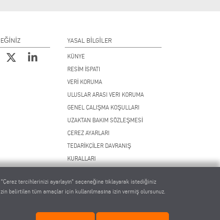
CEĞİNİZ
YASAL BILGILER
KÜNYE
RESİM İSPATI
VERİ KORUMA
ULUSLAR ARASI VERI KORUMA
GENEL ÇALIŞMA KOŞULLARI
UZAKTAN BAKIM SÖZLEŞMESİ
ÇEREZ AYARLARI
TEDARİKÇİLER DAVRANIŞ
KURALLARI
. "Çerez tercihlerinizi ayarlayın" seçeneğine tıklayarak istediğiniz
inizin belirtilen tüm amaçlar için kullanılmasına izin vermiş olursunuz.
.com