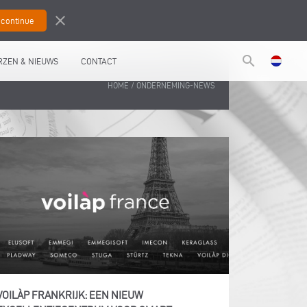
close
search
RZEN & NIEUWS
CONTACT
/
HOME
ONDERNEMING-NEWS
VOILÀP FRANKRIJK: EEN NIEUW