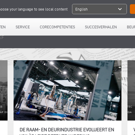
expand_more
oose your language to see local content
English
TEN
SERVICE
CORECOMPETENTIES
SUCCESVERHALEN
BEU
EF
N
DE RAAM- EN DEURINDUSTRIE EVOLUEERT EN