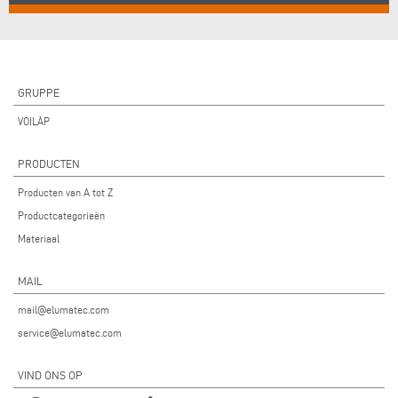
GRUPPE
VOILÀP
PRODUCTEN
Producten van A tot Z
Productcategorieën
Materiaal
MAIL
mail@elumatec.com
service@elumatec.com
VIND ONS OP