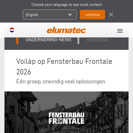
Choose your language to see local content
expand_more
close
English
menu
ONDERNEMING-NEWS
05/02/2026
Voilàp op Fensterbau Frontale
2026
Één groep, oneindig veel oplossingen