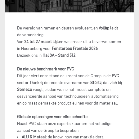
De wereld van ramen en deuren evolueert, en
Voilàp
leidt
de verandering.
Van
24 tot 27 maart
kijken we ernaar uit u te verwelkomen
in Neurenberg voor
Fensterbau Frontale 2026
.
Bezoek ons in
Hal 3A – Stand 512
.
De nieuwe benchmark voor PVC
Dit jaar viert onze stand de kracht van de Groep in de
PVC
-
sector. Dankzij de recente overname van
Stürtz
, dat zich bij
Someco
voegt, bieden we nu het meest complete en
geavanceerde aanbod van technologieën, automatisering
en op maat gemaakte productielijnen voor dit materiaal.
Globale oplossingen voor elke behoefte
Naast PVC staan onze experts klaar om het volledige
aanbod van de Groep te bespreken:
ALU & Metaal
: de know-how van marktleiders.