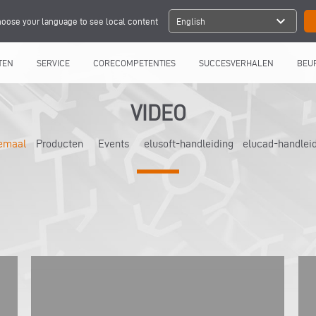
expand_more
oose your language to see local content
English
TEN
SERVICE
CORECOMPETENTIES
SUCCESVERHALEN
BEU
VIDEO
lemaal
Producten
Events
elusoft-handleiding
elucad-handlei