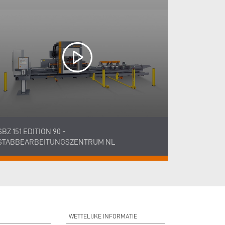
SBZ 151 EDITION 90 -
STABBEARBEITUNGSZENTRUM NL
WETTELIJKE INFORMATIE