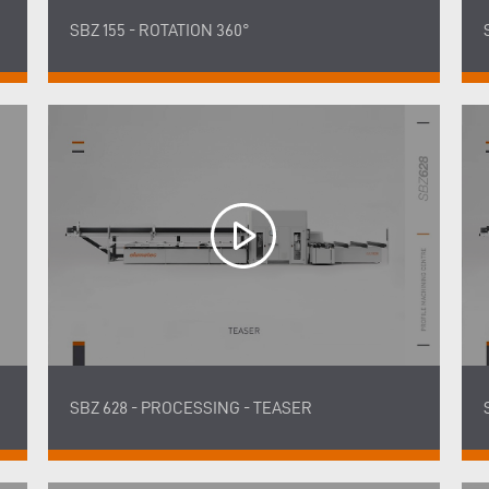
SBZ 155 - ROTATION 360°
SBZ 628 - PROCESSING - TEASER