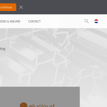
close
search
RZEN & NIEUWS
CONTACT
ding