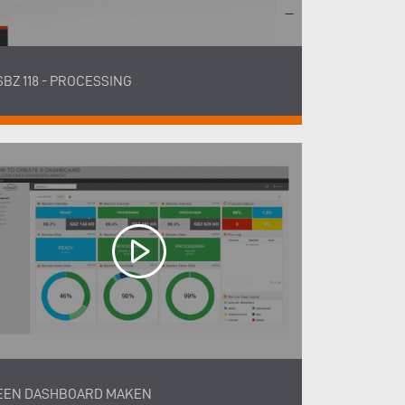
SBZ 118 - PROCESSING
EEN DASHBOARD MAKEN