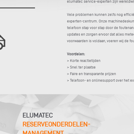
elumatec service-experten zijn wereldwijd t
Vele problemen kunnen zelfs nog efficië
experten-centrum. Onze machinedeskund
telefoon stap voor stap door de foutenan
updates en zorgen ervoor dat alles metee
voorwaarden is voldaan, voeren wij de fou
Voordelen:
> Korte reactietijden
> Snel ter plaatse
> Faire en transparante prijzen
> Telefoon- en onlinesupport over het e
ELUMATEC
RESERVEONDERDELEN-
MANAGEMENT