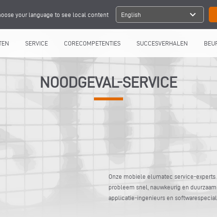
expand_more
oose your language to see local content
English
TEN
SERVICE
CORECOMPETENTIES
SUCCESVERHALEN
BEU
NOODGEVAL-SERVICE
Onze mobiele elumatec service-experts zi
probleem snel, nauwkeurig en duurzaam
applicatie-ingenieurs en softwarespecial