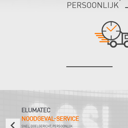
ELUMATEC
NOODGEVAL-SERVICE
keyboard_arrow_left
SNEL, DOELGERICHT, PERSOONLIJK