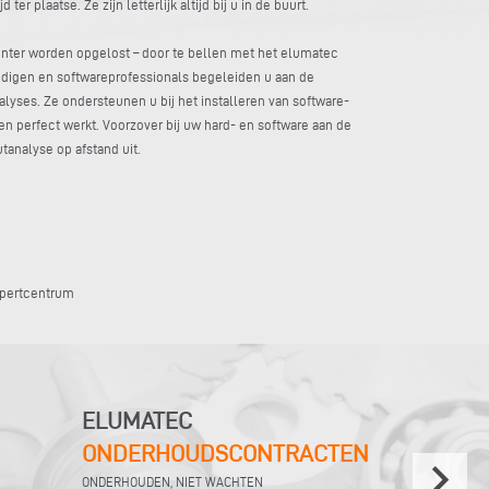
er plaatse. Ze zijn letterlijk altijd bij u in de buurt.
nter worden opgelost – door te bellen met het elumatec
igen en softwareprofessionals begeleiden u aan de
alyses. Ze ondersteunen u bij het installeren van software-
n perfect werkt. Voorzover bij uw hard- en software aan de
tanalyse op afstand uit.
xpertcentrum
ELUMATEC
ONDERHOUDSCONTRACTEN
keyboard_arrow_right
ONDERHOUDEN, NIET WACHTEN