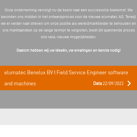
Onze onderneming vervolgt nu de koers naar een succesvolle toekomst. We
bevinden ons midden in het ontwerpproces voor de nieuwe elumatec AG. Terwijl
we er verder naar streven om onze positie als wereldmarktleider te behouden en
ons marktaandeel op de lange termijn te vergroten, biedt dit spannende proces
ons vele, nieuwe mogelijkheden.
Daarom hebben wij uw ideeën, uw ervaringen en kennis nodig!
elumatec Benelux BV I Field Service Engineer software
keyboard_arrow_right
and machines
Data
22/09/2022