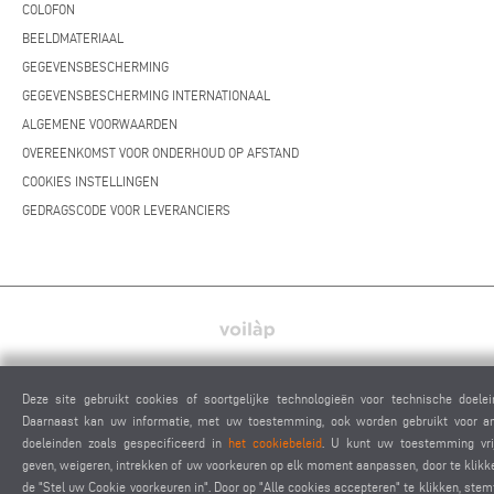
COLOFON
BEELDMATERIAAL
GEGEVENSBESCHERMING
GEGEVENSBESCHERMING INTERNATIONAAL
ALGEMENE VOORWAARDEN
OVEREENKOMST VOOR ONDERHOUD OP AFSTAND
COOKIES INSTELLINGEN
GEDRAGSCODE VOOR LEVERANCIERS
elumatec AG - Pinacher Straße 61 - 75417 Mühlacker - Duitsland - Telefoon
+49 7041-14 0
-
mail@elumatec.com
Deze site gebruikt cookies of soortgelijke technologieën voor technische doelei
Daarnaast kan uw informatie, met uw toestemming, ook worden gebruikt voor a
elumatec AG infocenter - Lugwaldstraße 20 - 75417 Mühlacker - Duitsland
doeleinden zoals gespecificeerd in
het cookiebeleid
. U kunt uw toestemming vrij
geven, weigeren, intrekken of uw voorkeuren op elk moment aanpassen, door te klikk
de "Stel uw Cookie voorkeuren in". Door op "Alle cookies accepteren" te klikken, stemt