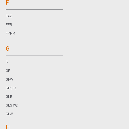
F
FAZ
FFR
FPRM
G
G
GF
GFW
GHS 15
GLR
GLS 192
GLW
H