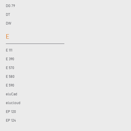
DG 79
DT
DW
E
E 111
E 390
E 570
E 580
E 590
eluCad
elucloud
EP 120
EP 124