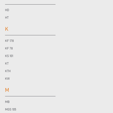
HD
HT
K
KF 178
KF 78
KS 101
KT
KTH
KW
M
MB
MGS 105