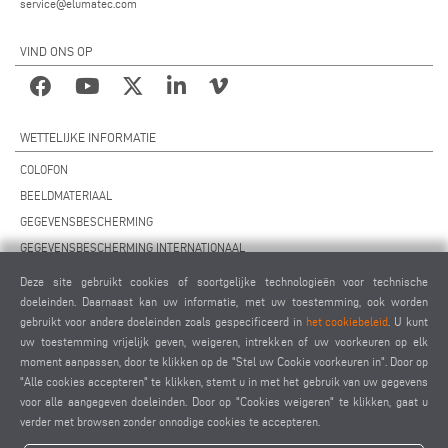
service@elumatec.com
VIND ONS OP
WETTELIJKE INFORMATIE
COLOFON
BEELDMATERIAAL
GEGEVENSBESCHERMING
GEGEVENSBESCHERMING INTERNATIONAAL
ALGEMENE VOORWAARDEN
Deze site gebruikt cookies of soortgelijke technologieën voor technische
OVEREENKOMST VOOR ONDERHOUD OP AFSTAND
doeleinden. Daarnaast kan uw informatie, met uw toestemming, ook worden
gebruikt voor andere doeleinden zoals gespecificeerd in
het cookiebeleid
. U kunt
COOKIES INSTELLINGEN
uw toestemming vrijelijk geven, weigeren, intrekken of uw voorkeuren op elk
GEDRAGSCODE VOOR LEVERANCIERS
moment aanpassen, door te klikken op de "Stel uw Cookie voorkeuren in". Door op
"Alle cookies accepteren" te klikken, stemt u in met het gebruik van uw gegevens
voor alle aangegeven doeleinden. Door op "Cookies weigeren" te klikken, gaat u
verder met browsen zonder onnodige cookies te accepteren.