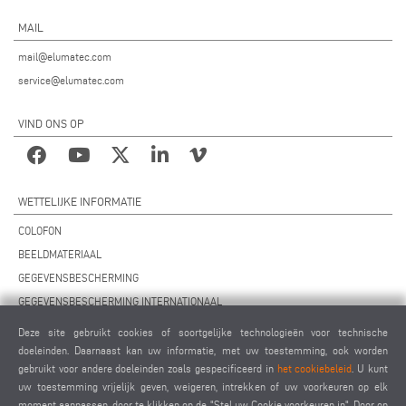
MAIL
mail@elumatec.com
service@elumatec.com
VIND ONS OP
WETTELIJKE INFORMATIE
COLOFON
BEELDMATERIAAL
GEGEVENSBESCHERMING
GEGEVENSBESCHERMING INTERNATIONAAL
ALGEMENE VOORWAARDEN
Deze site gebruikt cookies of soortgelijke technologieën voor technische
OVEREENKOMST VOOR ONDERHOUD OP AFSTAND
doeleinden. Daarnaast kan uw informatie, met uw toestemming, ook worden
gebruikt voor andere doeleinden zoals gespecificeerd in
het cookiebeleid
. U kunt
COOKIES INSTELLINGEN
uw toestemming vrijelijk geven, weigeren, intrekken of uw voorkeuren op elk
GEDRAGSCODE VOOR LEVERANCIERS
moment aanpassen, door te klikken op de "Stel uw Cookie voorkeuren in". Door op