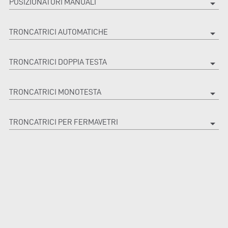
POSIZIONATORI MANUALI
arrow_drop_down
TRONCATRICI AUTOMATICHE
arrow_drop_down
TRONCATRICI DOPPIA TESTA
arrow_drop_down
TRONCATRICI MONOTESTA
arrow_drop_down
TRONCATRICI PER FERMAVETRI
arrow_drop_down