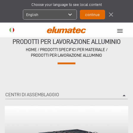
Choose your language to see local content
expand_more
close
English
menu
PRODOTTI PER LAVORAZIONE ALLUMINIO
HOME
/
PRODOTTI SPECIFICI PER MATERIALE
/
PRODOTTI PER LAVORAZIONE ALLUMINIO
CENTRI DI ASSEMBLAGGIO
arrow_drop_up