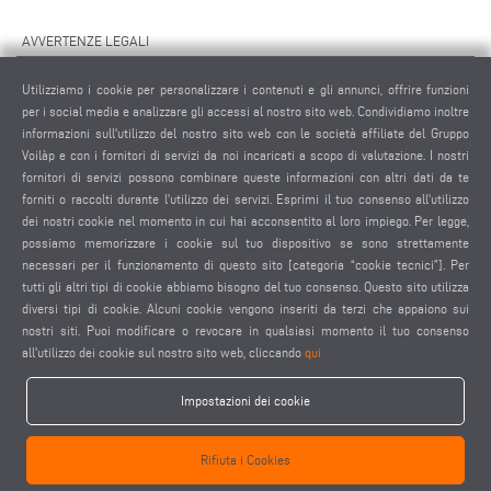
AVVERTENZE LEGALI
NOTE LEGALI
Utilizziamo i cookie per personalizzare i contenuti e gli annunci, offrire funzioni
MATERIALE GRAFICO
per i social media e analizzare gli accessi al nostro sito web. Condividiamo inoltre
informazioni sull'utilizzo del nostro sito web con le società affiliate del Gruppo
PROTEZIONE DEI DATI
Voilàp e con i fornitori di servizi da noi incaricati a scopo di valutazione. I nostri
PROTEZIONE DEI DATI INTERNAZIONALE
fornitori di servizi possono combinare queste informazioni con altri dati da te
CONDIZIONI GENERALI DI VENDITA
forniti o raccolti durante l'utilizzo dei servizi. Esprimi il tuo consenso all'utilizzo
CONTRATTO DI MANUTENZIONE REMOTA
dei nostri cookie nel momento in cui hai acconsentito al loro impiego. Per legge,
possiamo memorizzare i cookie sul tuo dispositivo se sono strettamente
IMPOSTAZIONE COOKIES
necessari per il funzionamento di questo sito [categoria “cookie tecnici”]. Per
CODICE DI CONDOTTA DEI FORNITORI
tutti gli altri tipi di cookie abbiamo bisogno del tuo consenso. Questo sito utilizza
diversi tipi di cookie. Alcuni cookie vengono inseriti da terzi che appaiono sui
nostri siti. Puoi modificare o revocare in qualsiasi momento il tuo consenso
all'utilizzo dei cookie sul nostro sito web, cliccando
qui
Impostazioni dei cookie
elumatec AG - Pinacher Straße 61 - 75417 Mühlacker - Germania - Telefono
Rifiuta i Cookies
+49 7041-14 0
-
mail@elumatec.com
elumatec AG infocenter - Lugwaldstraße 20 - 75417 Mühlacker - Germania