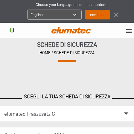
Choose your language to see local content
expand_more
close
English
menu
SCHEDE DI SICUREZZA
HOME
/ SCHEDE DI SICUREZZA
SCEGLI LA TUA SCHEDA DI SICUREZZA
arrow_drop_down
elumatec Fräszusatz G