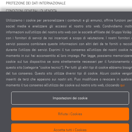
PROTEZIONE DEI DATI INTERNAZIONALE
CONDIZIONI GENERALI DI VENDITA
CONTRATTO DI MANUTENZIONE REMOTA
Utilizziamo i cookie per personalizzare i contenuti e gli annunci, offrire funzioni per
IMPOSTAZIONE COOKIES
social media e analizzare gli accessi al nostro sito web. Condividiamo inolt
informazioni sull'utilizzo del nostro sito web con le società affiliate del Gruppo Voilàp
CODICE DI CONDOTTA DEI FORNITORI
con i fornitori di servizi da noi incaricati a scopo di valutazione. I nostri fornitori 
servizi possono combinare queste informazioni con altri dati da te forniti o raccol
durante l'utilizzo dei servizi. Esprimi il tuo consenso all'utilizzo dei nostri cookie n
momento in cui hai acconsentito al loro impiego. Per legge, possiamo memorizzare
cookie sul tuo dispositivo se sono strettamente necessari per il funzionamento 
questo sito [categoria “cookie tecnici”]. Per tutti gli altri tipi di cookie abbiamo bisog
del tuo consenso. Questo sito utilizza diversi tipi di cookie. Alcuni cookie vengo
elumatec AG - Pinacher Straße 61 - 75417 Mühlacker - Germania - Telefono
inseriti da terzi che appaiono sui nostri siti. Puoi modificare o revocare in qualsia
+49 7041-14 0
-
mail@elumatec.com
momento il tuo consenso all'utilizzo dei cookie sul nostro sito web, cliccando
qui
elumatec AG infocenter - Lugwaldstraße 20 - 75417 Mühlacker - Germania
Impostazioni dei cookie
Rifiuta i Cookies
Accetta tutti i Cookies