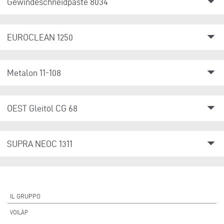
arrow_drop_down
Gewindeschneidpaste 8034
arrow_drop_down
EUROCLEAN 1250
arrow_drop_down
Metalon 11-108
arrow_drop_down
OEST Gleitöl CG 68
arrow_drop_down
SUPRA NEOC 1311
IL GRUPPO
VOILÀP