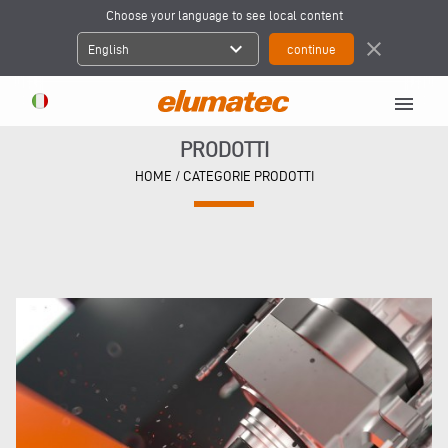
Choose your language to see local content
expand_more
close
English
menu
PRODOTTI
HOME
/ CATEGORIE PRODOTTI