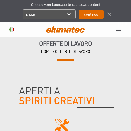
Choose your language to see local content
expand_more
close
English
menu
OFFERTE DI LAVORO
HOME
/
OFFERTE DI LAVORO