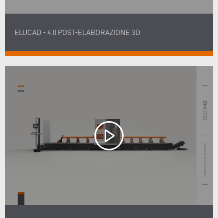
ELUCAD - 4.0 POST-ELABORAZIONE 3D