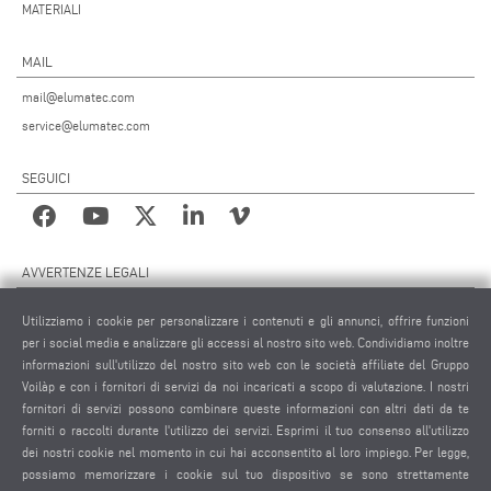
MATERIALI
MAIL
mail@elumatec.com
service@elumatec.com
SEGUICI
AVVERTENZE LEGALI
NOTE LEGALI
Utilizziamo i cookie per personalizzare i contenuti e gli annunci, offrire funzioni
MATERIALE GRAFICO
per i social media e analizzare gli accessi al nostro sito web. Condividiamo inoltre
PROTEZIONE DEI DATI
informazioni sull'utilizzo del nostro sito web con le società affiliate del Gruppo
Voilàp e con i fornitori di servizi da noi incaricati a scopo di valutazione. I nostri
PROTEZIONE DEI DATI INTERNAZIONALE
fornitori di servizi possono combinare queste informazioni con altri dati da te
CONDIZIONI GENERALI DI VENDITA
forniti o raccolti durante l'utilizzo dei servizi. Esprimi il tuo consenso all'utilizzo
CONTRATTO DI MANUTENZIONE REMOTA
dei nostri cookie nel momento in cui hai acconsentito al loro impiego. Per legge,
possiamo memorizzare i cookie sul tuo dispositivo se sono strettamente
IMPOSTAZIONE COOKIES