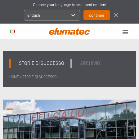
Choose your language to see local content
expand_more
close
English
menu
STORIE DI SUCCESSO
ARCHIVIO
/
HOME
STORIE DI SUCCESSO