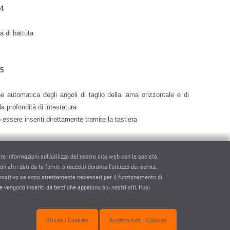
4
a di battuta
5
automatica degli angoli di taglio della lama orizzontale e di
lla profondità di intestatura
 essere inseriti direttamente tramite la tastiera
tre informazioni sull'utilizzo del nostro sito web con le società
altri dati da te forniti o raccolti durante l'utilizzo dei servizi.
spositivo se sono strettamente necessari per il funzionamento di
e vengono inseriti da terzi che appaiono sui nostri siti. Puoi
Rifiuta i Cookies
Accetta tutti i Cookies