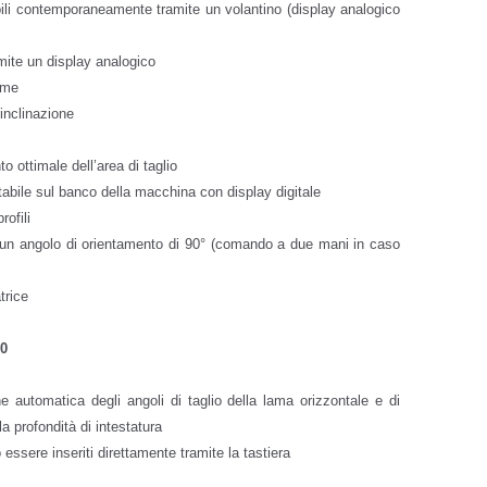
abili contemporaneamente tramite un volantino (display analogico
amite un display analogico
lame
 inclinazione
 ottimale dell’area di taglio
tabile sul banco della macchina con display digitale
rofili
 un angolo di orientamento di 90° (comando a due mani in caso
trice
0
automatica degli angoli di taglio della lama orizzontale e di
lla profondità di intestatura
 essere inseriti direttamente tramite la tastiera