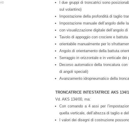
I due gruppi di troncatrici sono posizion
NIO
sul volantino)
Impostazione della profondità di taglio tr
Impostazione manuale dell’angolo delle 
con visualizzazione digitale dell’angolo di
Tavolo di appoggio con crociere e battuta
orientabile manualmente per lo sfruttamento
Angolo di orientamento della battuta orien
Serraggio in orizzontale e in verticale dei p
Decorso automatico della troncatura con
di angoli speciali)
Avanzamento idropneumatico della tronca
TRONCATRICE INTESTATRICE AKS 134/1
Vd. AKS 134/00, ma:
Con comando a 4 assi per l’impostazione 
quella verticale, dell’altezza di taglio e de
I valori dei disegni di costruzione possono