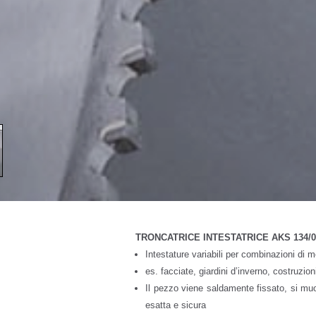
TRONCATRICE INTESTATRICE AKS 134/0
Intestature variabili per combinazioni di 
es. facciate, giardini d’inverno, costruzion
Il pezzo viene saldamente fissato, si muov
esatta e sicura