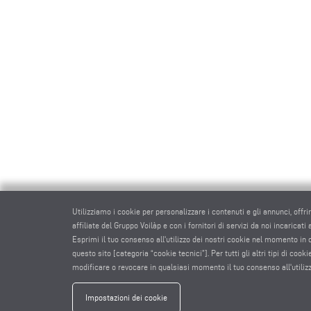
Utilizziamo i cookie per personalizzare i contenuti e gli annunci, offri
affiliate del Gruppo Voilàp e con i fornitori di servizi da noi incaricati
Esprimi il tuo consenso all'utilizzo dei nostri cookie nel momento in
questo sito [categoria “cookie tecnici”]. Per tutti gli altri tipi di co
modificare o revocare in qualsiasi momento il tuo consenso all'utiliz
Impostazioni dei cookie