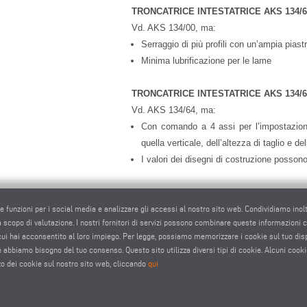
TRONCATRICE INTESTATRICE AKS 134/6
Vd. AKS 134/00, ma:
Serraggio di più profili con un’ampia piastr
Minima lubrificazione per le lame
TRONCATRICE INTESTATRICE AKS 134/6
Vd. AKS 134/64, ma:
Con comando a 4 assi per l’impostazione 
quella verticale, dell’altezza di taglio e de
I valori dei disegni di costruzione possono
Opzioni
Visualizzazione delle linee con il laser
re funzioni per i social media e analizzare gli accessi al nostro sito web. Condividiamo inol
 a scopo di valutazione. I nostri fornitori di servizi possono combinare queste informazioni con 
Pacchetto di insonorizzazione
 cui hai acconsentito al loro impiego. Per legge, possiamo memorizzare i cookie sul tuo di
Lame
okie abbiamo bisogno del tuo consenso. Questo sito utilizza diversi tipi di cookie. Alcuni cooki
Liquido di taglio di elevate prestazioni
zo dei cookie sul nostro sito web, cliccando
qui