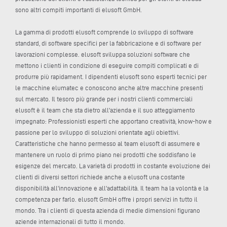
sono altri compiti importanti di elusoft GmbH.
La gamma di prodotti elusoft comprende lo sviluppo di software
standard, di software specifici per la fabbricazione e di software per
lavorazioni complesse. elusoft sviluppa soluzioni software che
mettono i clienti in condizione di eseguire compiti complicati e di
produrre più rapidament. I dipendenti elusoft sono esperti tecnici per
le macchine elumatec e conoscono anche altre macchine presenti
sul mercato. Il tesoro più grande per i nostri clienti commerciali
elusoft è il team che sta dietro all'azienda e il suo atteggiamento
impegnato: Professionisti esperti che apportano creatività, know-how e
passione per lo sviluppo di soluzioni orientate agli obiettivi.
Caratteristiche che hanno permesso al team elusoft di assumere e
mantenere un ruolo di primo piano nei prodotti che soddisfano le
esigenze del mercato. La varietà di prodotti in costante evoluzione dei
clienti di diversi settori richiede anche a elusoft una costante
disponibilità all'innovazione e all'adattabilità. Il team ha la volontà e la
competenza per farlo. elusoft GmbH offre i propri servizi in tutto il
mondo. Tra i clienti di questa azienda di medie dimensioni figurano
aziende internazionali di tutto il mondo.