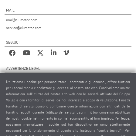
MAIL
mail@elumatec.com
service@elumatec.com
SEGUICI
AVVERTENZE LEGALI
NOTE LEGALI
Utilizziamo i cookie per personalizzare i contenuti e gli annunci, offrire funzioni
MATERIALE GRAFICO
per i social media e analizzare gli accessi al nostro sito web. Condividiamo inoltre
PROTEZIONE DEI DATI
informazioni sull'utilizzo del nostro sito web con le società affiliate del Gruppo
Voilàp e con i fornitori di servizi da noi incaricati a scopo di valutazione. I nostri
PROTEZIONE DEI DATI INTERNAZIONALE
fornitori di servizi possono combinare queste informazioni con altri dati da te
CONDIZIONI GENERALI DI VENDITA
forniti o raccolti durante l'utilizzo dei servizi. Esprimi il tuo consenso all'utilizzo
CONTRATTO DI MANUTENZIONE REMOTA
dei nostri cookie nel momento in cui hai acconsentito al loro impiego. Per legge,
possiamo memorizzare i cookie sul tuo dispositivo se sono strettamente
IMPOSTAZIONE COOKIES
necessari per il funzionamento di questo sito [categoria “cookie tecnici”]. Per
CODICE DI CONDOTTA DEI FORNITORI