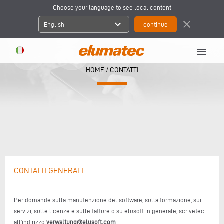
Choose your language to see local content
expand_more
close
English
menu
CONTATTI
HOME
/ CONTATTI
CONTATTI GENERALI
Per domande sulla manutenzione del software, sulla formazione, sui
servizi, sulle licenze e sulle fatture o su elusoft in generale, scriveteci
all'indirizzo
verwaltung@elusoft.com