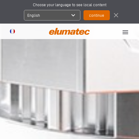
Choose your language to see local content
expand_more
close
English
menu