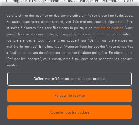
Longueur d'usinage maximale avec usinage en extrémités 9.700
mm
Ce site utilise des cookies ou des technologies similaires à des fins techniques.
Longueur d'usinage maximale sans usinage en extrémités 9.820
En outre, avec votre consentement, vos informations peuvent également être
mm
utilisées à d'autres fins spécifiées dans la politique en
matière de cookies
. Vous
pouvez librement donner, refuser, révoquer votre consentement ou personnaliser
Options
vos préférences à tout moment, en cliquant sur "Définir vos préférences en
Usinage de couches doubles en mode pendulaire
matière de cookies". En cliquant sur "Accepter tous les cookies", vous consentez
à l'utilisation de vos données pour toutes les finalités indiquées. En cliquant sur
Mesure automatique de la longueur des deux côtés
"Refuser les cookies", vous continuerez à naviguer sans accepter les cookies
Dispositif de serrage pour l'usinage de barre double
inutiles.
Scanner de code-barres
Magasin d'outils fixes (16 emplacements)
Définir vos préférences en matière de cookies
Changeur d'outil mobile pour tête angulaire ou tête de sciage
Têtes de fraisage angulaire
Refuser les cookies
Tête de sciage
Porte-outils
Accepter tous les cookies
Mandrin pour pince de serrage
Pinces de serrage
Outils
eluCad (suite logicielle bureau pour la gestion de production