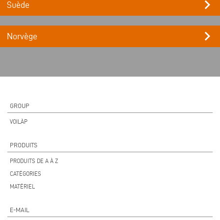
keyboard_arrow_right
Suède
keyboard_arrow_right
Norvège
GROUP
VOILÀP
PRODUITS
PRODUITS DE A À Z
CATÉGORIES
MATÉRIEL
E-MAIL