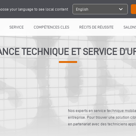
expand_more
oose your language to see local content
English
SERVICE
COMPÉTENCES CLES
RÉCITS DE RÉUSSITE
SALONS
ANCE TECHNIQUE ET SERVICE D’
Nos experts en service technique mobile
entreprise. Pour trouver une solution cib
en partenariat avec des techniciens appli