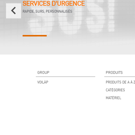
SERVICES D'URGENCE
keyboard_arrow_left
RAPIDE, SURS, PERSONNALISÉS
GROUP
PRODUITS
VOILÀP
PRODUITS DE A À 
CATÉGORIES
MATÉRIEL