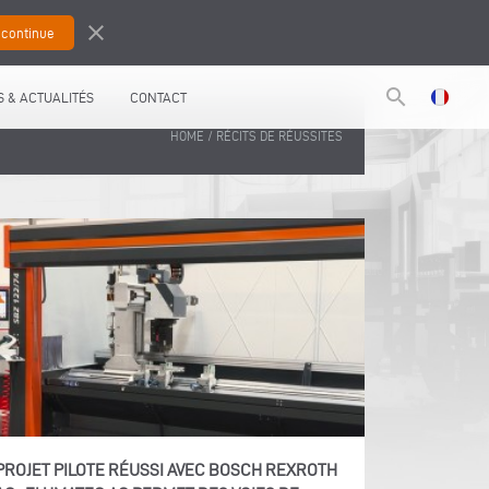
close
search
 & ACTUALITÉS
CONTACT
/
HOME
RÉCITS DE RÉUSSITES
PROJET PILOTE RÉUSSI AVEC BOSCH REXROTH