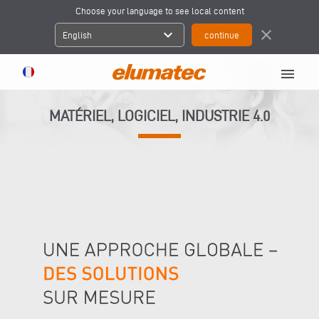
Choose your language to see local content
expand_more
close
English
menu
MATÉRIEL, LOGICIEL, INDUSTRIE 4.0