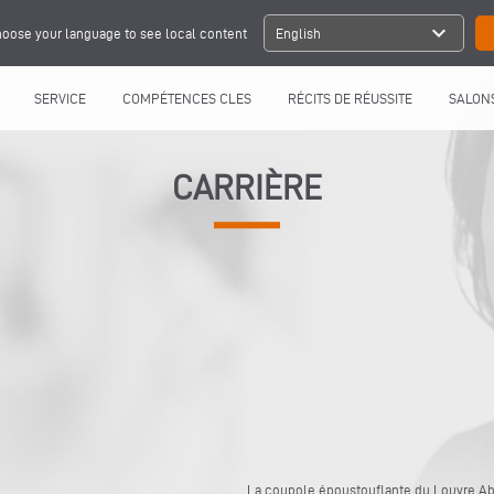
expand_more
oose your language to see local content
English
SERVICE
COMPÉTENCES CLES
RÉCITS DE RÉUSSITE
SALONS
CARRIÈRE
La coupole époustouflante du Louvre Ab