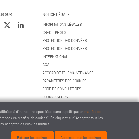
US SUR
NOTICE LÉGALE
INFORMATIONS LÉGALES
CRÉDIT PHOTO
PROTECTION DES DONNÉES
PROTECTION DES DONNÉES
INTERNATIONAL
CGV
ACCORD DE TÉLÉMAINTENANCE
PARAMÈTRES DES COOKIES
CODE DE CONDUITE DES
FOURNISSEURS
ilisées à d'autres fins spécifiées dans la politique en
matière de
férences en matière de cookies". En cliquant sur "Accepter tous les
ans accepter les cookies inutiles.
ec.com
Refuser les cookies
Accepter tous les cookies