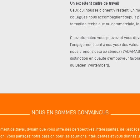
Un excellent cadre de travail
Ceux qui nous rejoignent y restent. En m
collègues nous accompagnent depuis plu
formation technique ou commerciale, le
Chez elumatec vous pouvez et vous devez
l'engagement sont à nos yeux des valeu
nous prenons cela au sérieux : l'ADAMAS 
distinction en qualité d'employeur favorab
du Baden-Wurtemberg.
NOUS EN SOMMES CONVAINCUS
ent de travail dynamique vous offre des perspectives intéressantes, de l'espace p
tion. Vous partagez notre passion pour les solutions intelligentes et vous donnez