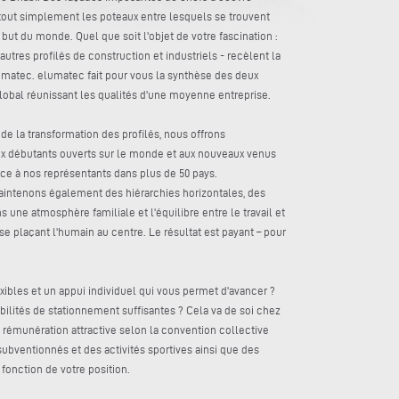
 tout simplement les poteaux entre lesquels se trouvent
ut du monde. Quel que soit l'objet de votre fascination :
tres profilés de construction et industriels - recèlent la
lumatec. elumatec fait pour vous la synthèse des deux
lobal réunissant les qualités d'une moyenne entreprise.
 de la transformation des profilés, nous offrons
aux débutants ouverts sur le monde et aux nouveaux venus
râce à nos représentants dans plus de 50 pays.
intenons également des hiérarchies horizontales, des
s une atmosphère familiale et l'équilibre entre le travail et
rise plaçant l'humain au centre. Le résultat est payant – pour
xibles et un appui individuel qui vous permet d'avancer ?
bilités de stationnement suffisantes ? Cela va de soi chez
e rémunération attractive selon la convention collective
 subventionnés et des activités sportives ainsi que des
fonction de votre position.