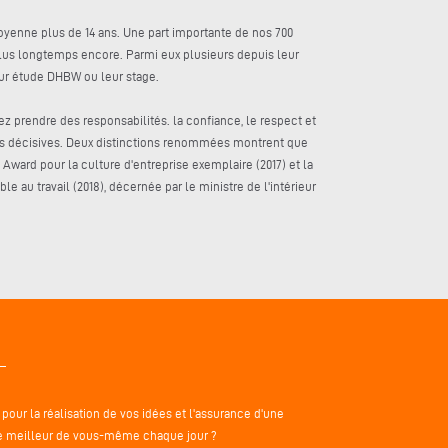
oyenne plus de 14 ans. Une part importante de nos 700
s longtemps encore. Parmi eux plusieurs depuis leur
ur étude DHBW ou leur stage.
 prendre des responsabilités. la confiance, le respect et
rs décisives. Deux distinctions renommées montrent que
Award pour la culture d'entreprise exemplaire (2017) et la
le au travail (2018), décernée par le ministre de l'intérieur
our la réalisation de vos idées et l'assurance d'une
 le meilleur de vous-même chaque jour ?