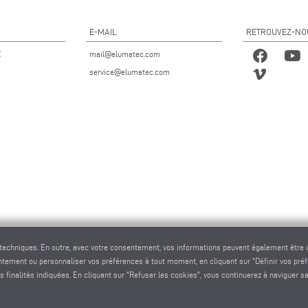
E-MAIL
RETROUVEZ-NO
Z
mail@elumatec.com
service@elumatec.com
 techniques. En outre, avec votre consentement, vos informations peuvent également être ut
entement ou personnaliser vos préférences à tout moment, en cliquant sur "Définir vos pré
s finalités indiquées. En cliquant sur "Refuser les cookies", vous continuerez à naviguer s
c AG - Pinacher Straße 61 - 75417 Mühlacker - Allemagne - Téléphone
+49 7041-14 0
-
mail@elumat
elumatec AG infocenter - Lugwaldstraße 20 - 75417 Mühlacker - Allemagne