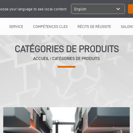
expand_more
oose your language to see local content
English
SERVICE
COMPÉTENCES CLES
RÉCITS DE RÉUSSITE
SALONS
CATÉGORIES DE PRODUITS
ACCUEIL
/ CATÉGORIES DE PRODUITS