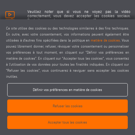
Veuillez noter que si vous ne voyez pas la vidéo
correctement, vous devez accepter les cookies sociaux.
Souhaitez-vous les accepter maintenant?
Ce site utilise des cookies ou des technologies similaires à des fins techniques.
En outre, avec votre consentement, vos informations peuvent également être
Accepter les cookies sociaux
utilisées à d'autres fins spécifiées dans la politique en
matière de cookies
. Vous
pouvez librement donner, refuser, révoquer votre consentement ou personnaliser
vos préférences à tout moment, en cliquant sur "Définir vos préférences en
matière de cookies". En cliquant sur "Accepter tous les cookies", vous consentez
à l'utilisation de vos données pour toutes les finalités indiquées. En cliquant sur
"Refuser les cookies", vous continuerez à naviguer sans accepter les cookies
keyboard_arrow_left
keyboard_arrow_right
inutiles.
Définir vos préférences en matière de cookies
Refuser les cookies
Accepter tous les cookies