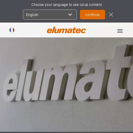
Choose your language to see local content
expand_more
close
English
menu