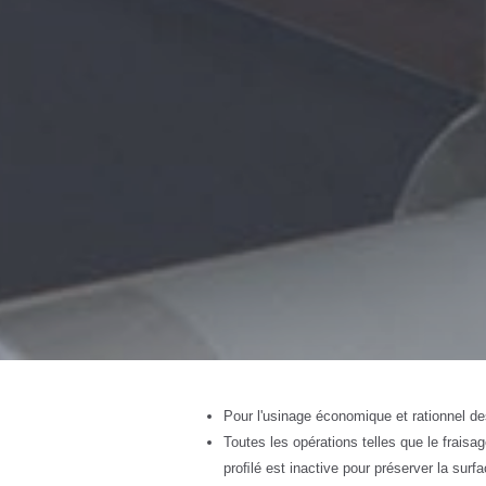
Pour l'usinage économique et rationnel de
Toutes les opérations telles que le fraisa
proﬁlé est inactive pour préserver la surfa