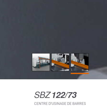
SBZ
122/73
CENTRE D'USINAGE DE BARRES