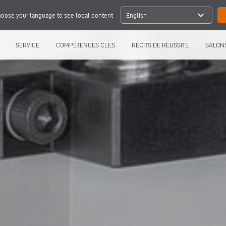
expand_more
oose your language to see local content
English
SERVICE
COMPÉTENCES CLES
RÉCITS DE RÉUSSITE
SALONS