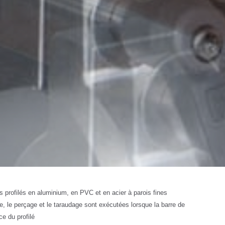
s profilés en aluminium, en PVC et en acier à parois fines
ge, le perçage et le taraudage sont exécutées lorsque la barre de
ce du profilé