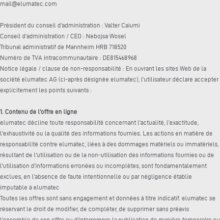
mail@elumatec.com
Président du conseil d'administration : Valter Caiumi
Conseil d'administration / CEO : Nebojsa Wosel
Tribunal administratif de Mannheim HRB 718520
Numéro de TVA intracommunautaire : DE815468968
Notice légale / clause de non-responsabilité : En ouvrant les sites Web de la
société elumatec AG (ci-après désignée elumatec), l'utilisateur déclare accepter
explicitement les points suivants :
1. Contenu de l'offre en ligne
elumatec décline toute responsabilité concernant l'actualité, l'exactitude,
l'exhaustivité ou la qualité des informations fournies. Les actions en matière de
responsabilité contre elumatec, liées à des dommages matériels ou immatériels,
résultant de l'utilisation ou de la non-utilisation des informations fournies ou de
l'utilisation d'informations erronées ou incomplètes, sont fondamentalement
exclues, en l'absence de faute intentionnelle ou par négligence établie
imputable à elumatec
Toutes les offres sont sans engagement et données à titre indicatif. elumatec se
réservant le droit de modifier, de compléter, de supprimer sans préavis
l'ensemble de son offre ou d'interrompre la publication de manière temporaire ou