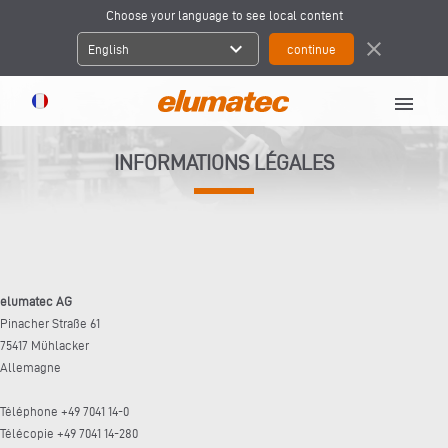
Choose your language to see local content
expand_more
close
English
menu
INFORMATIONS LÉGALES
elumatec AG
Pinacher Straße 61
75417 Mühlacker
Allemagne
Téléphone +49 7041 14-0
Télécopie +49 7041 14-280