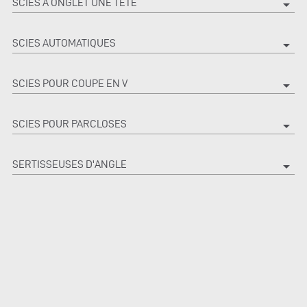
SCIES À ONGLET UNE TÊTE
arrow_drop_down
SCIES AUTOMATIQUES
arrow_drop_down
SCIES POUR COUPE EN V
arrow_drop_down
SCIES POUR PARCLOSES
arrow_drop_down
SERTISSEUSES D'ANGLE
arrow_drop_down