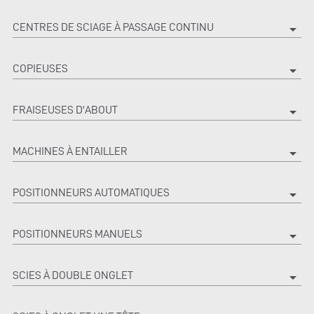
CENTRES DE SCIAGE À PASSAGE CONTINU
arrow_drop_down
COPIEUSES
arrow_drop_down
FRAISEUSES D'ABOUT
arrow_drop_down
MACHINES À ENTAILLER
arrow_drop_down
POSITIONNEURS AUTOMATIQUES
arrow_drop_down
POSITIONNEURS MANUELS
arrow_drop_down
SCIES À DOUBLE ONGLET
arrow_drop_down