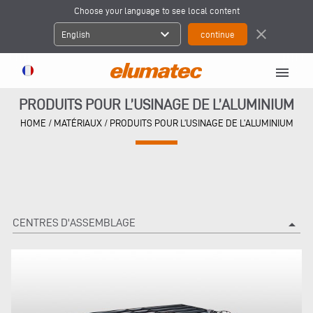
Choose your language to see local content
expand_more
close
English
menu
PRODUITS POUR L’USINAGE DE L’ALUMINIUM
HOME
/
MATÉRIAUX
/
PRODUITS POUR L’USINAGE DE L’ALUMINIUM
CENTRES D'ASSEMBLAGE
arrow_drop_up