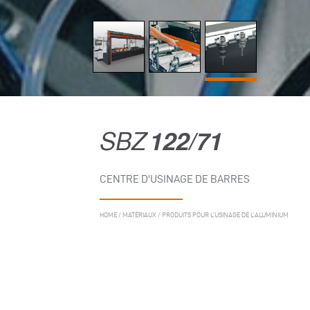
SBZ
122/71
CENTRE D'USINAGE DE BARRES
HOME
/
MATÉRIAUX
/
PRODUITS POUR L’USINAGE DE L’ALUMINIUM