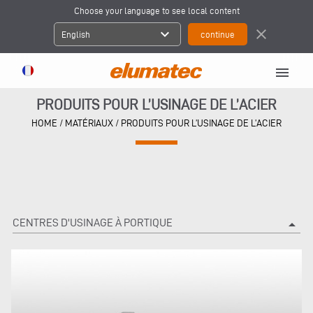
Choose your language to see local content
expand_more
close
English
menu
PRODUITS POUR L’USINAGE DE L’ACIER
HOME
/
MATÉRIAUX
/
PRODUITS POUR L’USINAGE DE L’ACIER
CENTRES D'USINAGE À PORTIQUE
arrow_drop_up