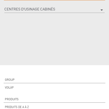
CENTRES D'USINAGE CABINÉS
arrow_drop_down
GROUP
VOILÀP
PRODUITS
PRODUITS DE A À Z