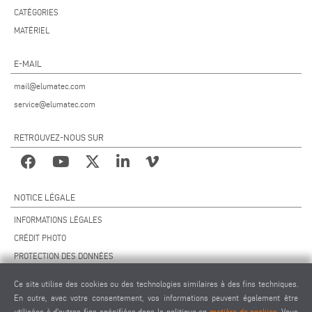
CATÉGORIES
MATÉRIEL
E-MAIL
mail@elumatec.com
service@elumatec.com
RETROUVEZ-NOUS SUR
NOTICE LÉGALE
INFORMATIONS LÉGALES
CRÉDIT PHOTO
PROTECTION DES DONNÉES
PROTECTION DES DONNÉES INTERNATIONAL
Ce site utilise des cookies ou des technologies similaires à des fins techniques.
CGV
En outre, avec votre consentement, vos informations peuvent également être
ACCORD DE TÉLÉMAINTENANCE
utilisées à d'autres fins spécifiées dans la politique en
matière de cookies
. Vous