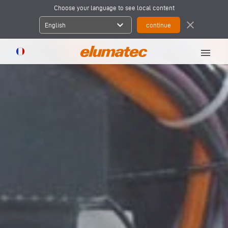
Choose your language to see local content
expand_more
close
English
menu