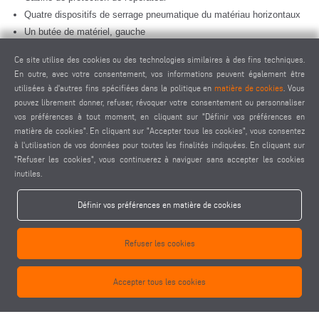
Quatre dispositifs de serrage pneumatique du matériau horizontaux
Un butée de matériel, gauche
Porte-outil HSK-F63
Ce site utilise des cookies ou des technologies similaires à des fins techniques.
Lubrification minimale
En outre, avec votre consentement, vos informations peuvent également être
Liquide de coupe haute performance
utilisées à d'autres fins spécifiées dans la politique en
matière de cookies
. Vous
Commande portable
pouvez librement donner, refuser, révoquer votre consentement ou personnaliser
vos préférences à tout moment, en cliquant sur "Définir vos préférences en
Jauge de profondeur
matière de cookies". En cliquant sur "Accepter tous les cookies", vous consentez
à l'utilisation de vos données pour toutes les finalités indiquées. En cliquant sur
Options
"Refuser les cookies", vous continuerez à naviguer sans accepter les cookies
Outils
inutiles.
Porte-outils
Changeurs d'outils automatiques pour quatre outils standard
Définir vos préférences en matière de cookies
maximum
Changeur d'outil automatique pour tête angulaire
Refuser les cookies
Tête angulaire rotative HSK-F63 pour deux outils
Refroidisseur Green-Line pour l'armoire électrique à consommation
Accepter tous les cookies
d'énergie réduite
Scanner de code-barres