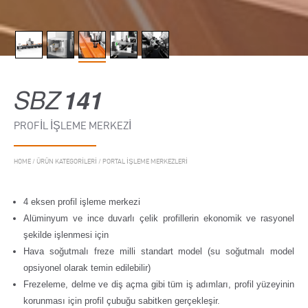
SBZ
141
PROFIL İŞLEME MERKEZI
HOME
/
ÜRÜN KATEGORILERI
/
PORTAL IŞLEME MERKEZLERI
4 eksen profil işleme merkezi
Alüminyum ve ince duvarlı çelik profillerin ekonomik ve rasyonel
şekilde işlenmesi için
Hava soğutmalı freze milli standart model (su soğutmalı model
opsiyonel olarak temin edilebilir)
Frezeleme, delme ve diş açma gibi tüm iş adımları, profil yüzeyinin
korunması için profil çubuğu sabitken gerçekleşir.