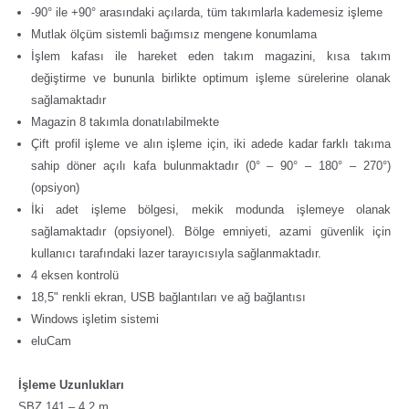
-90° ile +90° arasındaki açılarda, tüm takımlarla kademesiz işleme
Mutlak ölçüm sistemli bağımsız mengene konumlama
İşlem kafası ile hareket eden takım magazini, kısa takım
değiştirme ve bununla birlikte optimum işleme sürelerine olanak
sağlamaktadır
Magazin 8 takımla donatılabilmekte
Çift profil işleme ve alın işleme için, iki adede kadar farklı takıma
sahip döner açılı kafa bulunmaktadır (0° – 90° – 180° – 270°)
(opsiyon)
İki adet işleme bölgesi, mekik modunda işlemeye olanak
sağlamaktadır (opsiyonel). Bölge emniyeti, azami güvenlik için
kullanıcı tarafındaki lazer tarayıcısıyla sağlanmaktadır.
4 eksen kontrolü
18,5" renkli ekran, USB bağlantıları ve ağ bağlantısı
Windows işletim sistemi
eluCam
İşleme Uzunlukları
SBZ 141 – 4,2 m