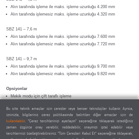
Alın tarafında işleme ile maks. işleme uzunluğu 4.200 mm
Alın tarafında işlemesiz maks. işleme uzunluğu 4.320 mm
SBZ 141 – 7,6 m
Alın tarafında işleme ile maks. işleme uzunluğu 7.600 mm
Alın tarafında işlemesiz maks. işleme uzunluğu 7.720 mm
SBZ 141 – 9,7 m
Alın tarafında işleme ile maks. işleme uzunluğu 9.700 mm
Alın tarafında işlemesiz maks. işleme uzunluğu 9.820 mm
Opsiyonlar
Mekik modu için çift taraflı işleme
İki taraflı otomatik uzunluk ölçümü
Bu site teknik amaçlar için çerezler veya benzer teknolojiler kullanır. Ayrıca,
Çift profil işleme için bağlama tertibatı
izninizle, bilgileriniz çerez politikasında belirtilen diğer amaçlar için de
Barkod tarayıcı
kullanılabilir
. "Çerez tercihlerinizi ayarlayın" seçeneğine tıklayarak istediğiniz
Sabit takım magazini (16'lı)
zaman özgürce onay verebilir, reddedebilir, onayınızı iptal edebilir veya
Açılı kafa veya testere kafası için birlikte hareket eden takım
tercihlerinizi özelleştirebilirsiniz. "Tüm Çerezleri Kabul Et" seçeneğine tıklayarak,