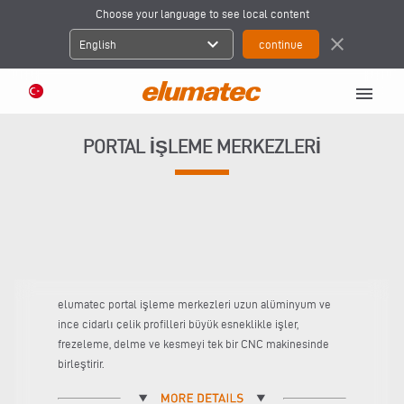
Choose your language to see local content
expand_more
close
English
menu
PORTAL IŞLEME MERKEZLERI
elumatec portal işleme merkezleri uzun alüminyum ve
ince cidarlı çelik profilleri büyük esneklikle işler,
frezeleme, delme ve kesmeyi tek bir CNC makinesinde
birleştirir.