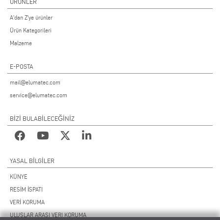
ÜRÜNLER
A'dan Z'ye ürünler
Ürün Kategorileri
Malzeme
E-POSTA
mail@elumatec.com
service@elumatec.com
BİZİ BULABİLECEĞİNİZ
YASAL BILGILER
KÜNYE
RESİM İSPATI
VERİ KORUMA
ULUSLAR ARASI VERI KORUMA