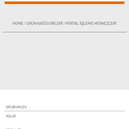
HOME
/
ÜRÜN KATEGORILERI
/
PORTAL IŞLEME MERKEZLERI
GRUBUMUZU
VOILÀP