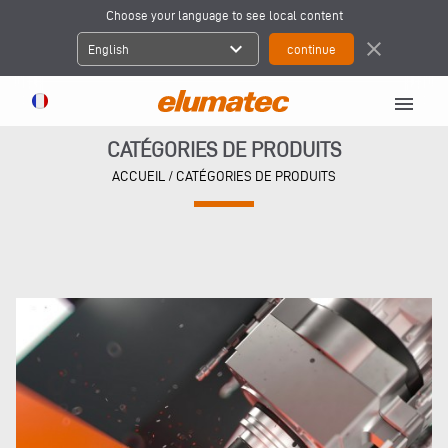
Choose your language to see local content
expand_more
close
English
menu
CATÉGORIES DE PRODUITS
ACCUEIL
/ CATÉGORIES DE PRODUITS