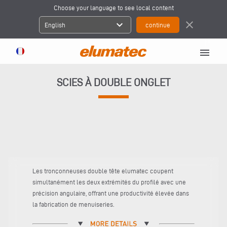
Choose your language to see local content
expand_more
close
English
menu
SCIES À DOUBLE ONGLET
Les tronçonneuses double tête elumatec coupent
simultanément les deux extrémités du profilé avec une
précision angulaire, offrant une productivité élevée dans
la fabrication de menuiseries.