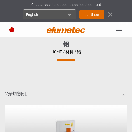
Choose your language to see local content
expand_more
close
English
menu
铝
HOME
/
材料
/
铝
V形切割机
arrow_drop_up