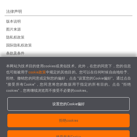
法律声明
版本说明
图片来源
隐私权政策
国际隐私权政策
条款及条件
远程维护协议
本网站为技术目的使用cookies或类似技术。此外，在您的同意下，您的信息
供应商行为准则
也可能被用于
cookie政策
中规定的其他目的。您可以在任何时候自由地给予、
拒绝、撤销您的同意或定制您的偏好，点击 "设置您的Cookie偏好"。通过点击
"接受所有Cookie"，您同意将您的数据用于指定的所有目的。点击 "拒绝
cookies"，您将继续浏览而不接受不必要的cookies。
设置您的Cookie偏好
elumatec AG - Pinacher Straße 61 - 75417 Mühlacker - Germany - Phone
+49 7041-14 0
拒绝cookies
-
mail@elumatec.com
elumatec AG infocenter - Lugwaldstraße 20 - 75417 Mühlacker - Germany
接受所有Cookie