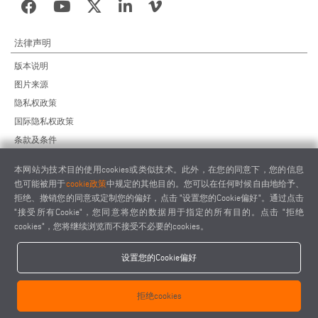
法律声明
版本说明
图片来源
隐私权政策
国际隐私权政策
条款及条件
远程维护协议
本网站为技术目的使用cookies或类似技术。此外，在您的同意下，您的信息
供应商行为准则
也可能被用于
cookie政策
中规定的其他目的。您可以在任何时候自由地给予、
拒绝、撤销您的同意或定制您的偏好，点击 "设置您的Cookie偏好"。通过点击
"接受所有Cookie"，您同意将您的数据用于指定的所有目的。点击 "拒绝
cookies"，您将继续浏览而不接受不必要的cookies。
设置您的Cookie偏好
elumatec AG - Pinacher Straße 61 - 75417 Mühlacker - Germany - Phone
+49 7041-14 0
拒绝cookies
-
mail@elumatec.com
elumatec AG infocenter - Lugwaldstraße 20 - 75417 Mühlacker - Germany