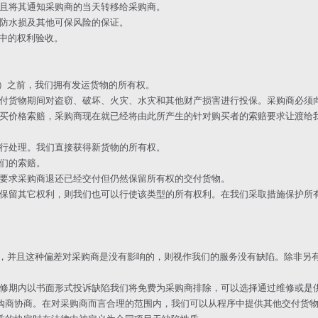
并且将其通知采购商的当天转移给采购商。
、防水损及其他可保风险的保证。
章中的权利验收。
求）之前，我们拥有发运货物的所有权。
在交付货物期间对盗窃、破坏、火灾、水灾和其他财产损害进行投保。采购商必须
的购买价格索赔，采购商现在就已经将由此所产生的针对购买者的索赔要求让渡
进行处理。我们直接获得新货物的所有权。
我们的索赔。
，并要求采购商退还已经交付但仍然保留所有权的交付货物。
商保留其它权利，则我们也可以行使该类型的所有权利。在我们采取措施保护所有权
异，并且这种偏差对采购商是没有影响的，则视作我们的服务没有缺陷。除非另有约
在保修期内以书面形式投诉缺陷我们将免费为采购商排除，可以选择通过维修或
购商协商。在对采购商而言合理的范围内，我们可以从程序中提供其他交付货