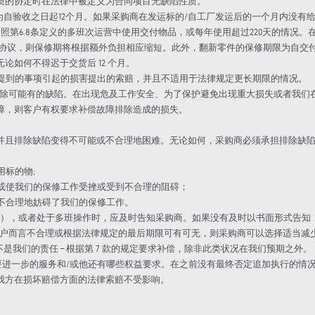
质的协定时在法律中被定义为合同项目无缺陷性质。
，则为自验收之日起12个月。如果采购商在发运标的/自工厂发运后的一个月内没
及在按照第6.8条定义的多班次运营中使用交付物品，或每年使用超过220天的情
达成协议，则保修期将根据额外负担相应缩短。此外，翻新零件的保修期限为自交
如何不得迟于交货后 12 个月。
 7.1 条中提到的事项引起的损害提出的索赔，并且不适用于法律规定更长期限的情况。
方排除可能有的缺陷。在出现危及工作安全、为了保护避免出现重大损失或者我
障，则客户有权要求补偿故障排除造成的损失。
，并且排除缺陷变得不可能或不合理地困难。无论如何，采购商必须承担排除缺
用标的物;
陷或使我们的保修工作受挫或受到不合理的阻碍；
或不合理地妨碍了我们的保修工作。
状况），或者处于多班操作时，应及时告知采购商。如果没有及时以书面形式告知
于客户而言不合理或根据法律规定的最后期限可有可无，则采购商可以选择适当
是我们的责任 – 根据第 7 款的规定要求补偿，除非此类状况在我们预期之外。
否需要进一步的服务和/或他还有哪些权益要求。在之前没有最终否定追加执行的
我方在损坏赔偿方面的法律索赔不受影响。