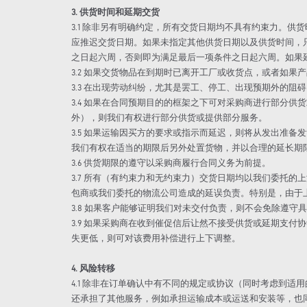
3. 供货时间和延期交货
3.1 除非另有明确约定，所有交货日期均不具有约束力。
应推迟交货日期。如果未指定其他供货日期以及供货时间，
之日起六周，否则即为满足最后一项条件之日起六周。如果
3.2 如果交货物品在到期时已离开工厂或收货点，或者如
3.3 在出现劳动纠纷，尤其是罢工、停工、出现预期外的
3.4 如果在合同预期目的的框架之下可对采购商进行部分
外），则我们有权进行部分供货或提供部分服务。
3.5 如果运输因买方的要求或指示而延迟，则将从发出准
我们有权在适当的期限后另外处置货物，并以合理的延长期
3.6 供货期限的遵守以采购商履行合同义务为前提。
3.7 所有（有约束力和无约束力）交货日期均以我们委托
包商或我们委托的物流公司造成的延误负责。特别是，由于
3.8 如果客户能够证明我们对未交付负责，则不会免除遵守
3.9 如果采购商在收到催促信后让然不接受供货或延期支
失更低，则可对该费用补偿进行上下调整。
4. 风险转移
4.1 除非在订单确认中有不同的规定或协议（同时考虑到适
还承担了其他服务，例如承担运输成本或运送和安装等，也