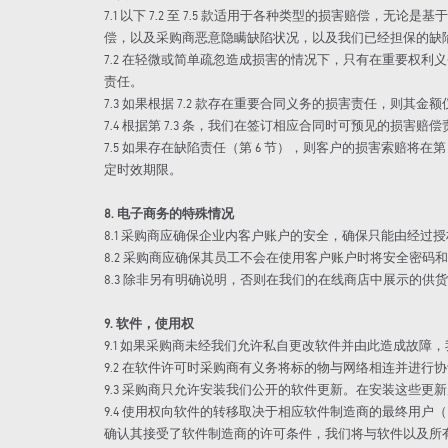
7.1 以下 7.2 至 7.5 款适用于各种类型的损害赔
偿，以及采购商恶意隐瞒缺陷状况，以及我们已经担保的缺
7.2 在轻微或简单疏忽造成损害的情况下，只有在重要权
责任。
7.3 如果根据 7.2 款存在重要合同义务的损害责任，
7.4 根据第 7.3 条，我们在签订相应合同时可预见的损
7.5 如果存在缺陷责任（第 6 节），则客户的损害索赔将在
定时效期限。
8. 电子商务的特殊情况
8.1 采购商应确保企业内客户账户的安全，确保只能由经过
8.2 采购商应确保其员工不会在使用客户账户时将安全密
8.3 除非另有明确说明，否则在我们的在线商店中展示的
9. 软件，使用权
9.1 如果采购商未经我们允许私自更改软件并由此造成故障
9.2 在软件许可时采购商有义务将标的物与网络相连并进行
9.3 采购商只允许安装我们公开的软件更新。在安装这些
9.4 使用权向软件的转移取决于相应软件制造商的最终用
确认其接受了软件制造商的许可条件，我们将与软件以及所