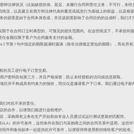
偿，无论是基于那种法律状况（比如缺损担保、延迟、未履行合同和责任义务，不可行
陷情况，以及建立在我方和法律代表的蓄意或疏忽行为基础上的权益，以及根
利义务的损害是由于合同本身造成，并且该损害影响了合同目的的达成时，我们
则其金额仅限于在合同订立时典型的、可预见的损失范围内。在这些情况下，不承担
害赔偿责任金额仅限于客户为合同服务支付的金额。
第 6.3 节第 1 句中指定的期限届满时届满（除非法律规定更短的期限），而在所
授权的员工进行电子订货交易。
码和用户密码告知第三方，并且严格保密，防止未经授权的访问或信息获取。
供货项目并不构成具有约束力的报价，而仅仅是邀请客户下订单。我们通过电子
，我们对此不承担责任。
协议的合作，以便我们能进行远程维护。
更新后，采购商有义务在生产开始前由专业人员通过试运行测试更新的匹配性。
户（EULA）的许可条件，这些条件在我们与采购商之间的合同关系中适用。这
有组件和备份副本一起提供此许可条件，以便获得将使用权转移给客户的批准