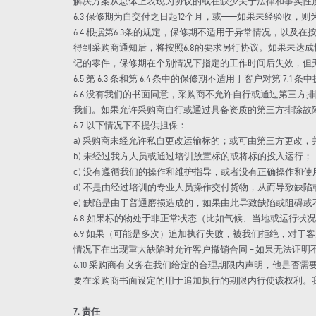
解决方案从总体上表现为协议的或在缺少关于法律和事实性
6.3 保修期为自交付之日起12个月，或——如果未经验收
6.4 根据第6.3条的规定，保修期不适用于异常情况，以
得到采购商通知后，将按照6.8的要求另行协议。如果未
记的零件，保修期在个别情况下指定的工作时间后失效，但无论
6.5 第 6.3 条和第 6.4 条中的保修期不适用于客户对第
6.6 没有我们的书面同意，采购商不允许自行或通过第三
我们。如果允许采购商自行或通过具备资质的第三方排除故
6.7 以下情况下不提供担保：
a) 采购商未经允许私自更改运输标的；或可由第三方更改
b) 未经过我方人员或通过培训放置标的或将标的投入运行；
c) 没有遵循我们的操作和维护指导，或者没有正确操作和使
d) 不是由经过培训的专业人员操作交付货物，从而导致缺
e) 缺陷是由于普通磨损造成的，如果由此导致缺陷或阻碍
6.8 如果标的物处于非正常状态（比如气候、当地或运行
6.9 如果（可能是多次）追加执行失败，被我们拒绝，对
情况下在出现重大缺陷时允许客户撤销合同 – 如果无法证明不
6.10 采购商有义务在我们给定的合理期限内声明，他是
要在采购商书面设定的用于追加执行的期限内行使该权利。
7. 责任