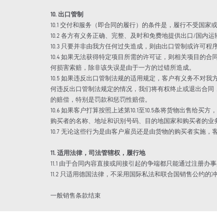
10. 出口管制
10.1 交付和服务（即合同的履行）的条件是，履行不受国
10.2 各方有义务正确、完整、及时和免费地提供出口/国内
10.3 只要并非由我方任何过失造成，则由出口管制或许可
10.4 如果无法获得特定项目所需的许可证，则相关项目
何损害索赔，除非该失误是由于一方的过错所造成。
10.5 如果违反出口管制法规的适用规定，客户有义务不
何违反出口管制法规定的情况，我们将有权终止或退出合同
的赔偿，特别是罚款和惩罚性赔偿。
10.6 如果客户打算按照上述第10.1至10.5条将货物
购买者的名称、地址和识别号码、目的地国家和购买者的业
10.7 无论这些行为是由客户雇员还是由货物的购买者实施，
11. 适用法律，司法管辖权，履行地
11.1 由于合同内容直接或间接引起的争端都只能通过注
11.2 只适用德国法律，不采用国际私法和联合国销售公约的
一般销售条款结束