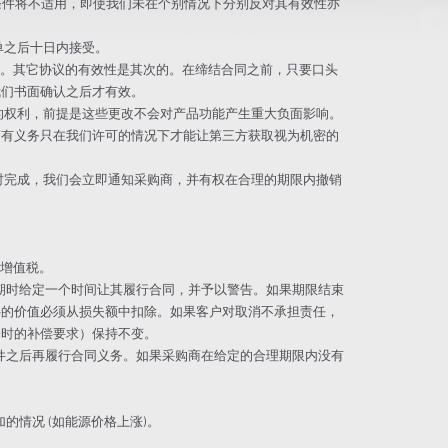
和条件将不适用，即使我们未在个别情况下分别反对其有效性亦
单之后十日内接受。
认为准。其它协议的有效性是其次的。在缔结合同之前，只要口头
我们书面确认之后才有效。
备的权利，前提是这些更改不会对产品功能产生重大负面影响。
商有义务只在我们许可的情况下才能让第三方获取视为机密的
按时完成，我们会立即通知采购商，并有权在合理的期限内撤销
定增值税。
到期时给定一个时间让其履行合同，并予以警告。如果期限结束
件的价值必须从损失额中扣除。如果客户对取消不承担责任，
务时的补偿要求）保持不变。
条件之后再履行合同义务。如果采购商在给定的合理期限内没有
的情况 (如能源价格上涨)。