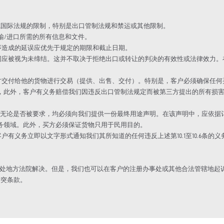
家或国际法规的限制，特别是出口管制法规和禁运或其他限制。
运输/进口所需的所有信息和文件。
程序造成的延误应优先于规定的期限和截止日期。
的合同应被视为未缔结。这并不取决于拒绝出口或转让的判决的有效性或法律效力
对我方交付给他的货物进行交易（提供、出售、交付）。特别是，客户必须确保任
，此外，客户有义务赔偿我们因违反出口管制法规定而被第三方提出的所有损
出售给买方，无论是否被要求，均必须向我们提供一份最终用途声明。在该声明中，
务领域。此外，买方必须保证货物只用于民用目的。
客户有义务立即以文字形式通知我们其所知道的任何违反上述第10.1至10.6条的
册办事处地方法院解决。但是，我们也可以在客户的注册办事处或其他合法管辖地起
冲突条款。