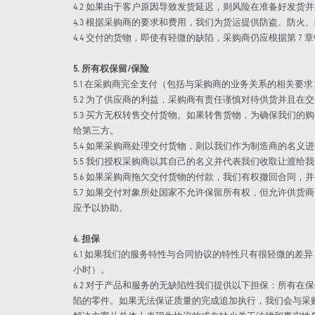
4.2 如果由于客户原因导致发货延迟，则风险在准备好发货
4.3 根据采购商的要求和费用，我们为货运提供防盗、防火
4.4 交付的货物，即使有轻微的缺陷，采购商仍应根据第 7 
5. 所有权保留/保险
5.1 在采购商完全支付（包括与采购商的业务关系的相关要
5.2 为了供应商的利益，采购商有责任谨慎对待供货并且
5.3 买方无权转售交付货物。如果转售货物，为确保我们
给第三方。
5.4 如果采购商处理交付货物，则以我们作为制造商的名义
5.5 我们授权采购商以其自己的名义并代表我们收取让渡给
5.6 如果采购商拖欠交付货物的付款，我们有权撤回合同
5.7 如果交付对象所处国家不允许保留所有权，但允许供货
应予以协助。
6. 担保
6.1 如果我们的服务特性与合同协议的特性只有很轻微的差
小时）。
6.2 对于产品和服务的无缺陷性我们提供以下担保：所有
陷的零件。如果无法保证质量的完成追加执行，我们会与采