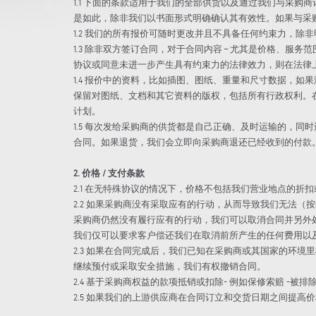
1.1 下面的条款适用于我们的全部供货以及通过我们与采
是如此，除非我们以书面形式明确确认其有效性。如果与采
1.2 我们的所有报价可随时更改并且不具备任何约束力，
1.3 除非双方签订合同，对于合同内容 – 尤其是价格、
协议或同意未进一步产生具有约束力的法律效力，则在法律
1.4 报价中的资料，比如插图、图纸、重量和尺寸数据，
保留对图纸、文档和其它资料的版权，包括所有行政权利。
计划。
1.5 每次发给采购商的供货都是自己正确、及时运输的，
合同。如果退货，我们会立即向采购商退还已经收到的付款
2. 价格 / 支付条款
2.1 在无特殊协议的情况下，价格不包括我们营业地点的折扣或其
2.2 如果采购商没有采取应有的行动，从而导致我们无法
采购商仍然没有履行应有的行动，我们可以取消合同并另外
我们仅可以要求客户偿还我们在取消前所产生的任何费用以
2.3 如果在合同完成后，我们已知在采购商或其国家的环
继续预付或采取安全措施，我们有权撤销合同。
2.4 基于采购商权益的款项抵销或扣除- 例如保修索赔 -
2.5 如果我们的上游供应商在合同订立和交货日期之间提高