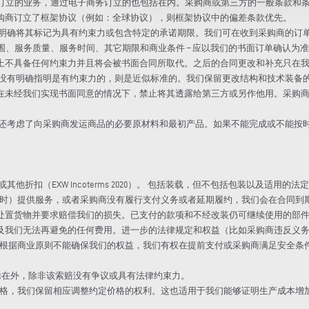
购商订立的业务，通过电子商务订立的也包括在内。采购商或第三方的一般条款
购商订立了框架协议（例如：全球协议），则框架协议中的偏差条款优先。
除非明确将其标记为具有约束力或包含特定的承诺期限。我们可在收到采购商的订
服务范围、服务质量、服务时间、其它期限和商业条件 – 应以我们的书面订单确
上不具备任何约束力并且将会被书面合同所取代。之后的合同更改和补充只在
如果没有明确指明是有约束力的，则是近似标准的。我们保留更改结构和技术装
在未经我们实现书面同意的情况下，禁止将其透露给第三方或另作他用。采购
同时还考虑了向采购商发运商品的必要原材料和最初产品。如果不能完成或不能
。
他折扣（EXW Incoterms 2020）。 包括装载，但不包括包装以及适用的法
（按时）提供服务，或者采购商没有履行支付义务或者延期履约，我们会在合同
处置货物并要求赔偿我们的损失。已支付的款项和不经改装仍可继续使用的部
及我们无法再避免的任何费用。进一步的法律规定和权益（比如采购商违反义
境里根据商业原则不能确保我们的权益，我们有权在提前支付或采购商满足安全
被排除在外，除非该索赔没有争议或具有法律约束力。
价格，我们保留相应调整约定价格的权利。这也适用于我们能够证明生产成本增加