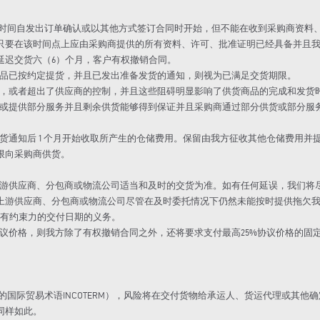
供货时间自发出订单确认或以其他方式签订合同时开始，但不能在收到采购商资
只要在该时间点上应由采购商提供的所有资料、许可、批准证明已经具备并且
延迟交货六（6）个月，客户有权撤销合同。
果产品已按约定提货，并且已发出准备发货的通知，则视为已满足交货期限。
阻碍，或者超出了供应商的控制，并且这些阻碍明显影响了供货商品的完成和发货
供货或提供部分服务并且剩余供货能够得到保证并且采购商通过部分供货或部分
备发货通知后 1 个月开始收取所产生的仓储费用。保留由我方征收其他仓储费用
限向采购商供货。
的上游供应商、分包商或物流公司适当和及时的交货为准。如有任何延误，我们
上游供应商、分包商或物流公司尽管在及时委托情况下仍然未能按时提供拖欠
具有约束力的交付日期的义务。
付协议价格，则我方除了有权撤销合同之外，还将要求支付最高25%协议价格的
用的国际贸易术语INCOTERM），风险将在交付货物给承运人、货运代理或其
同样如此。