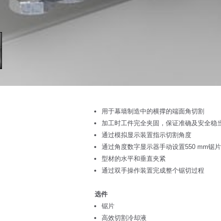
用于幕墙制造中的横撑的端面角切割
加工时工件完全夹固，保证准确及安全稳
通过模拟显示装置指示切割角度
通过角度数字显示器手动设置550 mm锯
型材的水平和垂直夹紧
通过双手操作装置完成整个锯切过程
选件
锯片
高效切割冷却液