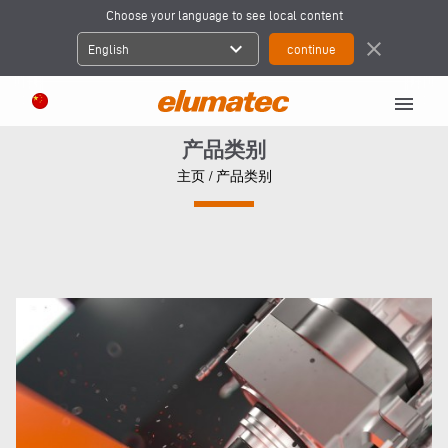
Choose your language to see local content
expand_more
close
English
menu
产品类别
主页
/ 产品类别