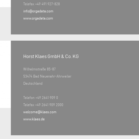
Telefax +49 491 927-828
info@orgadata.com
www.orgadata.com
Horst Klaes GmbH & Co. KG
Wilhelmstraße 85-87
53474 Bad Neuenahr-Ahrweiler
Deutschland
Telefon +49 2641 909 0
Telefax +49 2641 909 2000
welcome@klaes.com
www.klaes.de