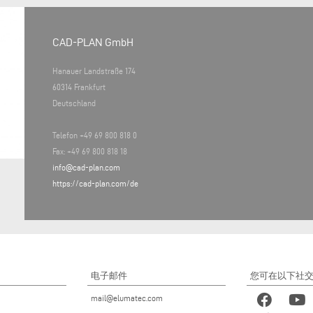
CAD-PLAN GmbH
Hanauer Landstraße 174
60314 Frankfurt
Deutschland
Telefon +49 69 800 818 0
Fax: +49 69 800 818 18
info@cad-plan.com
https://cad-plan.com/de
电子邮件
您可在以下社
mail@elumatec.com