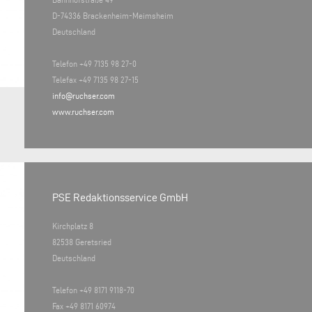
D-74336 Brackenheim-Meimsheim
Deutschland
Telefon +49 7135 98 27-0
Telefax +49 7135 98 27-15
info@ruchser.com
www.ruchser.com
PSE Redaktionsservice GmbH
Kirchplatz 8
82538 Geretsried
Deutschland
Telefon +49 8171 9118-70
Fax +49 8171 60974