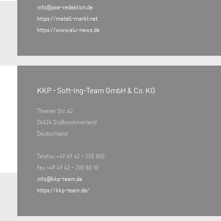
info@pse-redaktion.de
https://metall-markt.net
https://www.alu-news.de
KKP - Soft-Ing-Team GmbH & Co. KG
Theener Str. 62
26624 Südbrookmerland
Deutschland
Telefon +49 49 42 – 205 800
Fax +49 49 42 – 205 80 10
info@kkp-team.de
https://kkp-team.de/