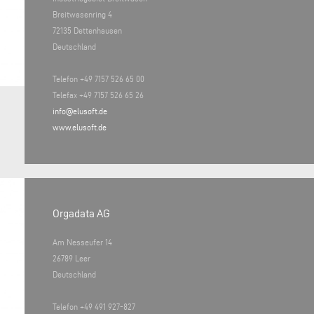
Breitwasenring 4
72135 Dettenhausen
Deutschland
Telefon +49 7157 526 65 00
Telefax +49 7157 526 65 26
info@elusoft.de
www.elusoft.de
Orgadata AG
Am Nesseufer 14
26789 Leer
Deutschland
Telefon +49 491 927-827