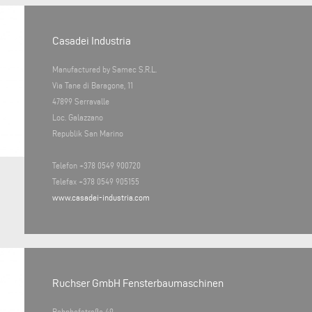
Casadei Industria
Manufactured by Samec S.R.L.
Via Tane di Baragone, 11
47899 Serravalle
Loc. Galazzano
Republik San Marino
Telefon +378 0549 900720
Telefax +378 0549 905155
www.casadei-industria.com
Ruchser GmbH Fensterbaumaschinen
Bahnhofstraße 49