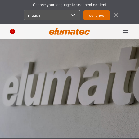
Choose your language to see local content
expand_more
close
English
menu